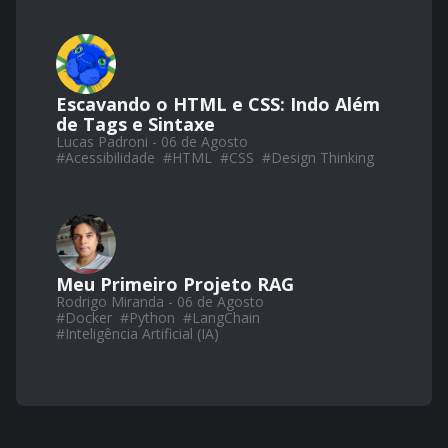
Escavando o HTML e CSS: Indo Além
de Tags e Sintaxe
Lucas Padroni - 06 de Agosto
#
Acessibilidade
#
HTML
#
CSS
#
Design Thinking
Meu Primeiro Projeto RAG
Rodrigo Miranda - 06 de Agosto
#
Docker
#
Python
#
LangChain
#
Inteligência Artificial (IA)