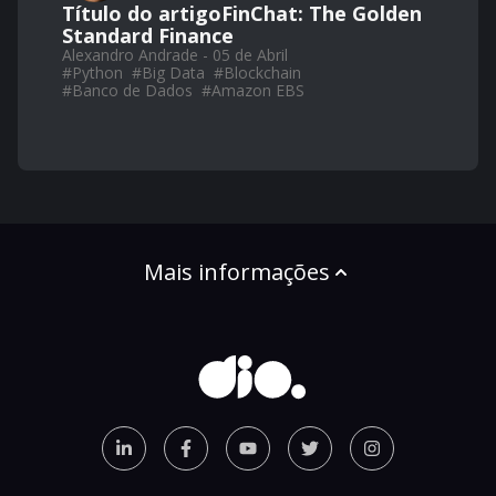
Título do artigoFinChat: The Golden
Standard Finance
Alexandro Andrade - 05 de Abril
#
Python
#
Big Data
#
Blockchain
#
Banco de Dados
#
Amazon EBS
Mais informações