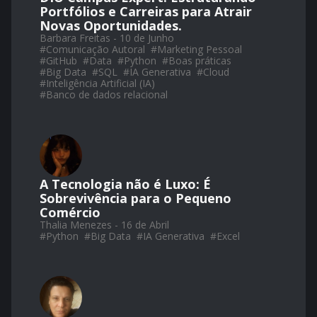
Portfólios e Carreiras para Atrair
Novas Oportunidades.
Barbara Freitas - 10 de Junho
#
Comunicação Autoral
#
Marketing Pessoal
#
GitHub
#
Data
#
Python
#
Boas práticas
#
Big Data
#
SQL
#
IA Generativa
#
Cloud
#
Inteligência Artificial (IA)
#
Banco de dados relacional
A Tecnologia não é Luxo: É
Sobrevivência para o Pequeno
Comércio
Thalia Menezes - 16 de Abril
#
Python
#
Big Data
#
IA Generativa
#
Excel