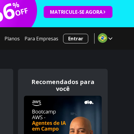
66
%
OFF
MATRICULE-SE AGORA
Planos
Para Empresas
Entrar
Recomendados para
você