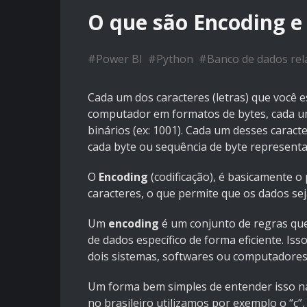
O que são Encoding e 
#
Power BI
#
Python
#
Banco de dados rel
Cada um dos caracteres (letras) que você 
computador em formatos de bytes, cada u
binários (ex: 1001). Cada um desses carac
cada byte ou sequência de byte represent
O
Encoding
(codificação), é basicamente 
caracteres, o que permite que os dados se
Um
encoding
é um conjunto de regras qu
de dados específico de forma eficiente. Is
dois sistemas, softwares ou computadores
Um forma bem simples de entender isso na
no brasileiro utilizamos por exemplo o “ç”,