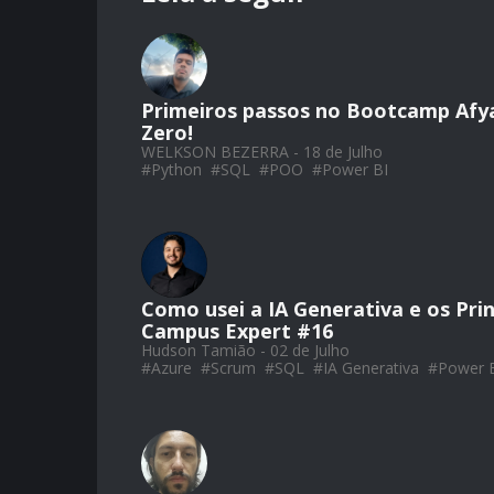
Primeiros passos no Bootcamp Afy
Zero!
WELKSON BEZERRA - 18 de Julho
#
Python
#
SQL
#
POO
#
Power BI
Como usei a IA Generativa e os Pri
Campus Expert #16
Hudson Tamião - 02 de Julho
#
Azure
#
Scrum
#
SQL
#
IA Generativa
#
Power 