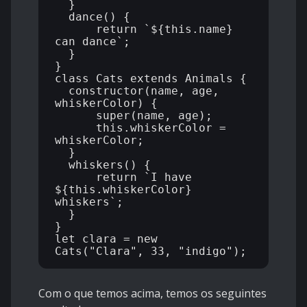
  }

  dance() {

      return `${this.name} 
can dance`;

  }

} 

class Cats extends Animals {

  constructor(name, age, 
whiskerColor) {

      super(name, age);

      this.whiskerColor = 
whiskerColor;

  }

  whiskers() {

      return `I have 
${this.whiskerColor} 
whiskers`;

  }

}

let clara = new 
Com o que temos acima, temos os seguintes