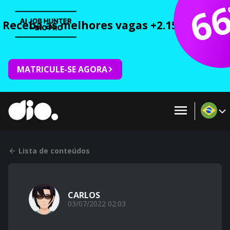
6
Receba as melhores vagas +2.150 cursos 
MATRICULE-SE AGORA
Lista de conteúdos
CARLOS
03/07/2022 02:03