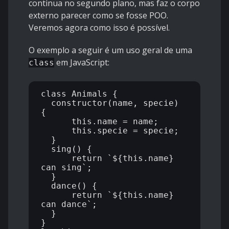
continua no segundo plano, mas faz o corpo
externo parecer como se fosse POO.
Veremos agora como isso é possível.
O exemplo a seguir é um uso geral de uma
em JavaScript:
class
class Animals {

  constructor(name, specie) 
{

      this.name = name;

      this.specie = specie;

  }

  sing() {

      return `${this.name} 
can sing`;

  }

  dance() {

      return `${this.name} 
can dance`;

  }

}
