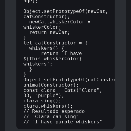
age);

Object.setPrototypeOf(newCat, 
catConstructor);

  newCat.whiskerColor = 
whiskerColor;

  return newCat;

}

let catConstructor = {

  whiskers() {

      return `I have 
${this.whiskerColor} 
whiskers`;

  }

}

Object.setPrototypeOf(catConstructor,
animalConstructor);

const clara = Cats("Clara", 
33, "purple");

clara.sing();

clara.whiskers();

// Resultado esperado

// "Clara can sing"
