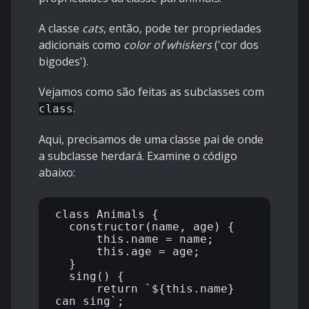
A classe
cats
, então, pode ter propriedades
adicionais como
color of whiskers
('cor dos
bigodes').
Vejamos como são feitas as subclasses com
.
class
Aqui, precisamos de uma classe pai de onde
a subclasse herdará. Examine o código
abaixo:
class Animals {

  constructor(name, age) {

      this.name = name;

      this.age = age;

  }

  sing() {

      return `${this.name} 
can sing`;
