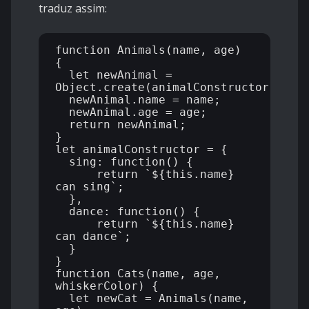
traduz assim:
function Animals(name, age) 
{

  let newAnimal = 
Object.create(animalConstructor);

  newAnimal.name = name;

  newAnimal.age = age;

  return newAnimal;

}

let animalConstructor = {

  sing: function() {

      return `${this.name} 
can sing`;

  },

  dance: function() {

      return `${this.name} 
can dance`;

  }

}

function Cats(name, age, 
whiskerColor) {

  let newCat = Animals(name, 