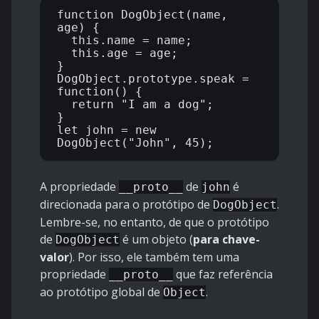
function DogObject(name, 
age) {

  this.name = name;

  this.age = age;

}

DogObject.prototype.speak = 
function() {

  return "I am a dog";

}

let john = new 
A propriedade
de
é
__proto__
john
direcionada para o protótipo de
.
DogObject
Lembre-se, no entanto, de que o protótipo
de
é um objeto (
para chave-
DogObject
valor
). Por isso, ele também tem uma
propriedade
que faz referência
__proto__
ao protótipo global de
.
Object