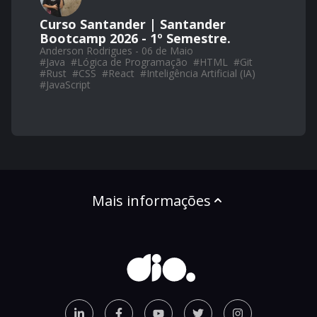
Curso Santander | Santander
Bootcamp 2026 - 1º Semestre.
Anderson Rodrigues - 06 de Maio
#
Java
#
Lógica de Programação
#
HTML
#
Git
#
Rust
#
CSS
#
React
#
Inteligência Artificial (IA)
#
JavaScript
Mais informações