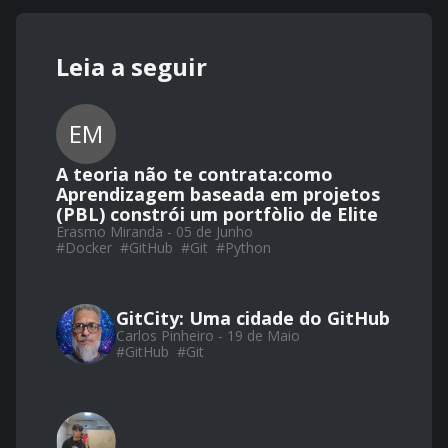
Leia a seguir
EM
A teoria não te contrata:como
Aprendizagem baseada em projetos
(PBL) constrói um portfòlio de Elite
Erasmo Miranda - 05 de Junho
#
Docker
#
GitHub
#
Git
#
Python
GitCity: Uma cidade do GitHub
Carlos Pinheiro - 19 de Maio
#
GitHub
#
Git