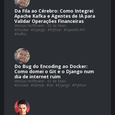
Da Fila ao Cérebro: Como Integrei
Apache Kafka e Agentes de IA para
Validar Operações Financeiras
Vinicius Hoffmann - 02 de Maio
#
Docker
#
Django
#
Python
#
OpenAI API
#
Kafka
Do Bug do Encoding ao Docker:
Como domei o Git e o Django num
dia de internet ruim
Vinicius Hoffmann - 01 de Maio
#
Docker
#
GitHub
#
Git
#
Django
#
Python