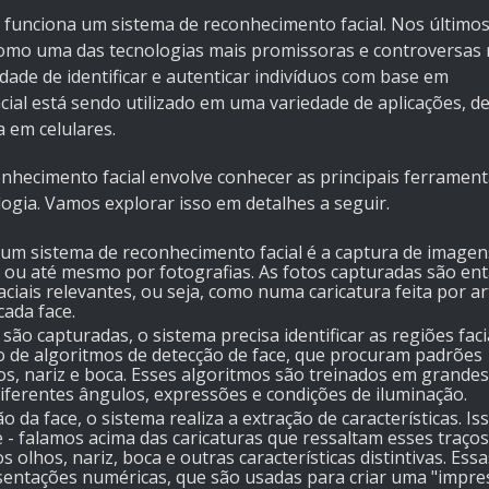
 funciona um sistema de reconhecimento facial. Nos últimos
omo uma das tecnologias mais promissoras e controversas
idade de identificar e autenticar indivíduos com base em
acial está sendo utilizado em uma variedade de aplicações, d
a em celulares.
hecimento facial envolve conhecer as principais ferrament
ogia. Vamos explorar isso em detalhes a seguir.
 um sistema de reconhecimento facial é a captura de imagens
o ou até mesmo por fotografias. As fotos capturadas são en
aciais relevantes, ou seja, como numa caricatura feita por ar
cada face.
ão capturadas, o sistema precisa identificar as regiões faci
io de algoritmos de detecção de face, que procuram padrões
os, nariz e boca. Esses algoritmos são treinados em grandes
ferentes ângulos, expressões e condições de iluminação.
ão da face, o sistema realiza a extração de características. Is
e - falamos acima das caricaturas que ressaltam esses traço
lhos, nariz, boca e outras características distintivas. Essa
sentações numéricas, que são usadas para criar uma "impr