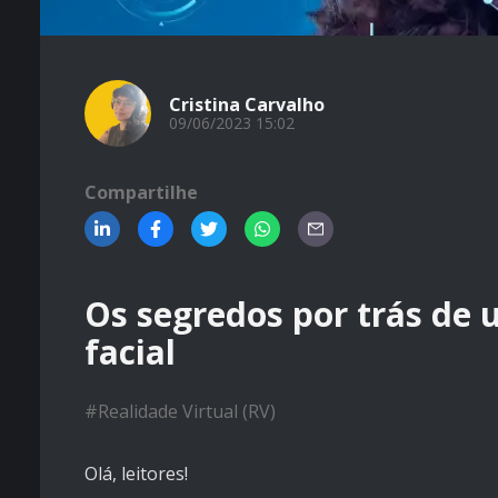
Cristina Carvalho
09/06/2023 15:02
Compartilhe
Os segredos por trás de
facial
#
Realidade Virtual (RV)
Olá, leitores!