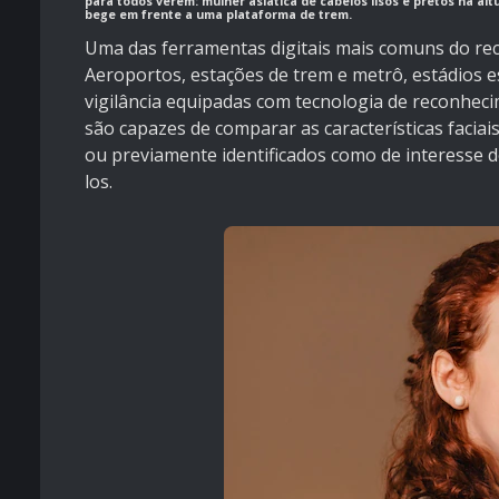
para todos verem: mulher asiática de cabelos lisos e pretos na a
bege em frente a uma plataforma de trem.
Uma das ferramentas digitais mais comuns do reco
Aeroportos, estações de trem e metrô, estádios e
vigilância equipadas com tecnologia de reconhecim
são capazes de comparar as características facia
ou previamente identificados como de interesse do
los.