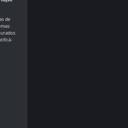
e viagem
as de
temas
ocurados
ificá-