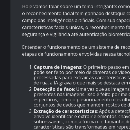
Hoje vamos falar sobre um tema intrigante: como
o reconhecimento facial tem ganhado destaque c
campo das inteligências artificiais. Com sua capac
características faciais únicas, o reconhecimento f
segurança e vigilância até autenticação biométric
Entender o funcionamento de um sistema de recon
etapas de funcionamento envolvidas nessa tecnol
Captura de imagens
: O primeiro passo em
pode ser feito por meio de câmeras de víde
processadas para extrair as características f
de rua, a IA grava o que mais se destaca em 
Detecção de face
: Uma vez que as imagens s
presentes nas imagens. Isso é feito por me
específicos, como o posicionamento dos olh
conjuntos de dados que mantém rostos de di
Extração de características
: Após a detecç
envolve identificar e extrair elementos-chav
sobressaem -, como a forma e o tamanho dos o
características são transformadas em repre