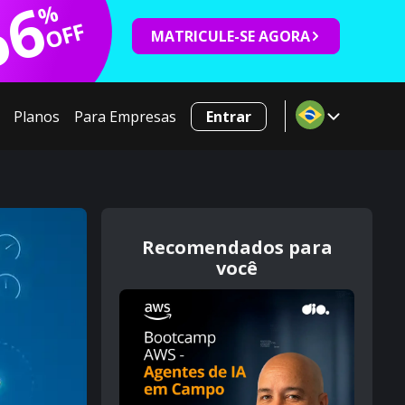
66
%
OFF
MATRICULE-SE AGORA
Planos
Para Empresas
Entrar
Recomendados para
você