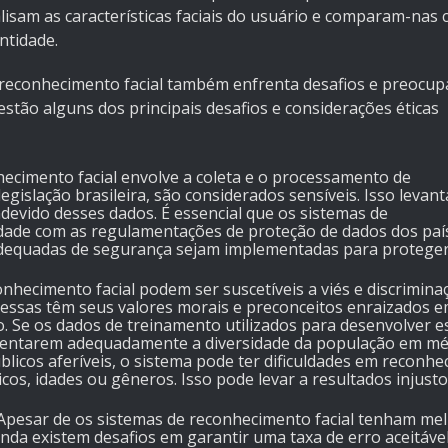
isam as características faciais do usuário e comparam-nas
ntidade.
o reconhecimento facial também enfrenta desafios e preocu
 estão alguns dos principais desafios e considerações éticas
hecimento facial envolve a coleta e o processamento de
egislação brasileira, são considerados sensíveis. Isso levant
devido desses dados. É essencial que os sistemas de
dade com as regulamentações de proteção de dados dos paí
 adequadas de segurança sejam implementadas para proteger
onhecimento facial podem ser suscetíveis a viés e discrimina
 essas têm seus valores morais e preconceitos enraizados 
. Se os dados de treinamento utilizados para desenvolver e
sentarem adequadamente a diversidade da população em mé
licos aferíveis, o sistema pode ter dificuldades em reconhe
os, idades ou gêneros. Isso pode levar a resultados injusto
 Apesar de os sistemas de reconhecimento facial tenham me
nda existem desafios em garantir uma taxa de erro aceitável