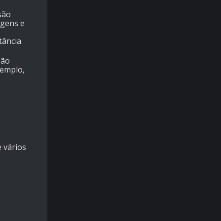
são
agens e
tância
são
xemplo,
 vários