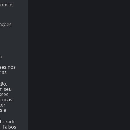
 com os
pações
a
ses nos
 as
ção.
em seu
sses
tricas
cer
s e
lhorado
. Falsos