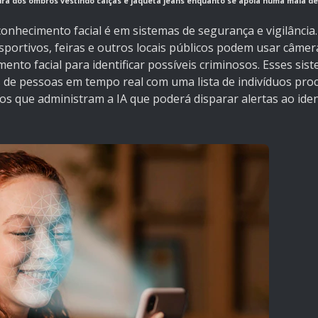
ltura dos ombros vestindo calças e jaqueta jeans enquanto se apoia numa mala d
nhecimento facial é em sistemas de segurança e vigilância.
sportivos, feiras e outros locais públicos podem usar câmer
ento facial para identificar possíveis criminosos. Esses sis
is de pessoas em tempo real com uma lista de indivíduos pr
s que administram a IA que poderá disparar alertas ao ident