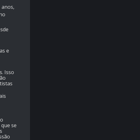
 anos,
 no
esde
as e
. Isso
tão
tistas
ais
so
s que se
s
essão