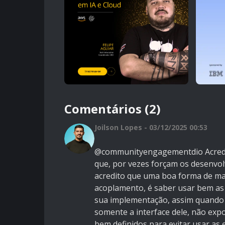
Comentários (2)
Joilson Lopes - 03/12/2025 00:53
@communityengagementdio Acredito
que, por vezes forçam os desenvol
acredito que uma boa forma de man
acoplamento, é saber usar bem as i
sua implementação, assim quando v
somente a interface dele, não ex
bem definidos para evitar usar as 