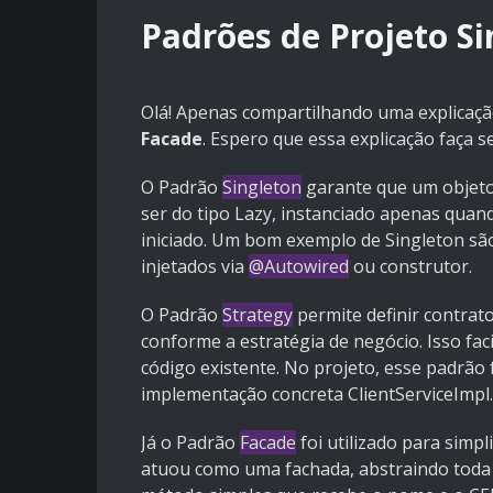
Padrões de Projeto Si
Olá! Apenas compartilhando uma explicaçã
Facade
. Espero que essa explicação faça 
O Padrão
Singleton
garante que um objeto 
ser do tipo Lazy, instanciado apenas quand
iniciado. Um bom exemplo de Singleton s
injetados via
@Autowired
ou construtor.
O Padrão
Strategy
permite definir contrat
conforme a estratégia de negócio. Isso fa
código existente. No projeto, esse padrão f
implementação concreta ClientServiceImpl.
Já o Padrão
Facade
foi utilizado para simp
atuou como uma fachada, abstraindo toda