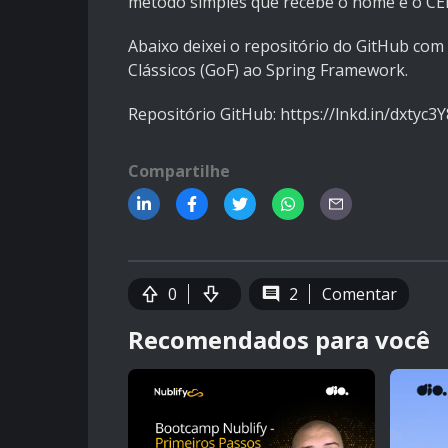
método simples que recebe o nome e o CEP 
Abaixo deixei o repositório do GitHub com 
Clássicos (GoF) ao Spring Framework.
Repositório GitHub: https://lnkd.in/dxtyc3Y
Compartilhe
0
2
Comentar
Recomendados para você