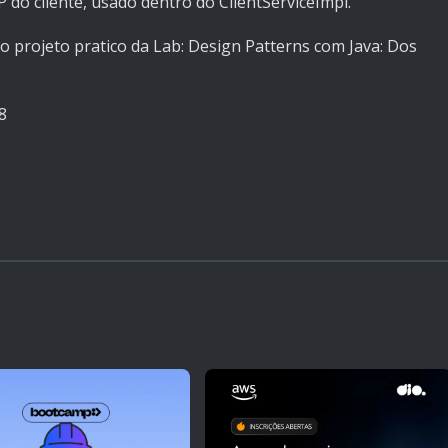
do cliente, usado dentro do ClientServiceImpl.
o projeto pratico da Lab: Design Patterns com Java: Dos
8