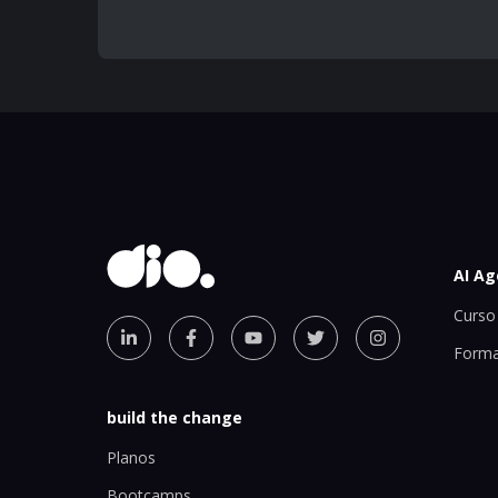
AI Ag
Curso 
Forma
build the change
Planos
Bootcamps