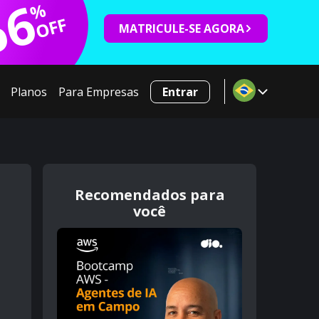
66
%
OFF
MATRICULE-SE AGORA
Planos
Para Empresas
Entrar
Recomendados para
você