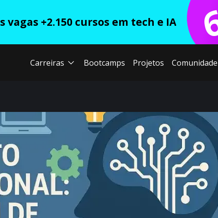
 vagas +2.150 cursos em tech e IA
Carreiras
Bootcamps
Projetos
Comunidade