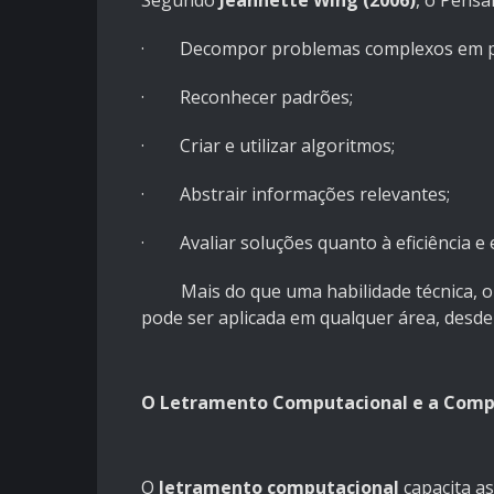
Segundo
Jeannette Wing (2006)
, o Pens
· Decompor problemas complexos em par
· Reconhecer padrões;
· Criar e utilizar algoritmos;
· Abstrair informações relevantes;
· Avaliar soluções quanto à eficiência e e
Mais do que uma habilidade técnica, o PC
pode ser aplicada em qualquer área, desde a
O Letramento Computacional e a Compe
O
letramento computacional
capacita a