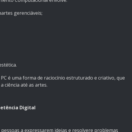
amento Computacional envolve:
tes gerenciáveis;
stética.
 é uma forma de raciocínio estruturado e criativo, que
 ciência até as artes.
tência Digital
s pessoas a expressarem ideias e resolvere problemas