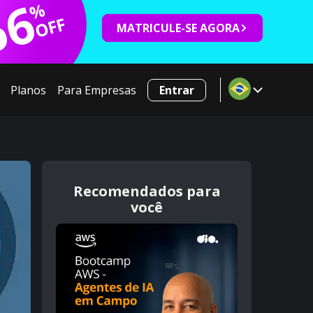
66
%
OFF
MATRICULE-SE AGORA
Planos
Para Empresas
Entrar
Recomendados para
você