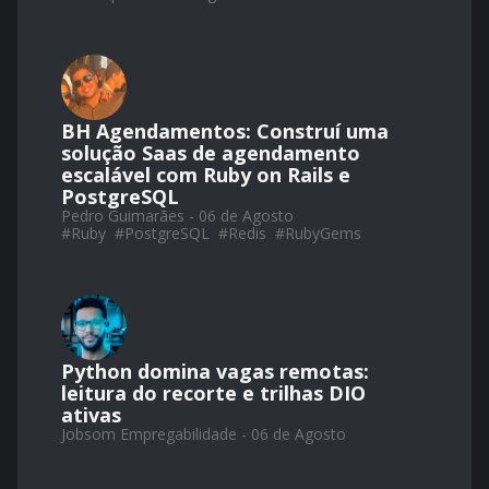
BH Agendamentos: Construí uma
solução Saas de agendamento
escalável com Ruby on Rails e
PostgreSQL
Pedro Guimarães - 06 de Agosto
#
Ruby
#
PostgreSQL
#
Redis
#
RubyGems
Python domina vagas remotas:
leitura do recorte e trilhas DIO
ativas
Jobsom Empregabilidade - 06 de Agosto