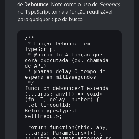
de
Debounce
. Note como o uso de
Generics
no TypeScript torna a função reutilizável
para qualquer tipo de busca:
/**

 * Função Debounce em 
TypeScript

 * @param fn A função que 
será executada (ex: chamada 
de API)

 * @param delay O tempo de 
espera em milissegundos

 */

function debounce<T extends 
(...args: any[]) => void>
(fn: T, delay: number) {

 let timeoutId: 
ReturnType<typeof 
setTimeout>;

 return function(this: any, 
...args: Parameters<T>) {

// Limpa o timer anterior se 