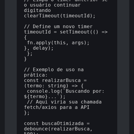
o usuário continuar 
digitando

clearTimeout(timeoutId);

// Define um novo timer

timeoutId = setTimeout(() => 
{

 fn.apply(this, args);

}, delay);

 };

}

// Exemplo de uso na 
prática:

const realizarBusca = 
(termo: string) => {

 console.log(`Buscando por: 
${termo}...`);

 // Aqui viria sua chamada 
fetch/axios para a API

};

const buscaOtimizada = 
debounce(realizarBusca, 