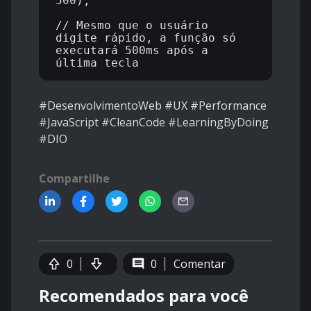
500);

// Mesmo que o usuário 
digite rápido, a função só 
executará 500ms após a 
#DesenvolvimentoWeb #UX #Performance
#JavaScript #CleanCode #LearningByDoing
#DIO
Compartilhe
0
0
Comentar
Recomendados para você