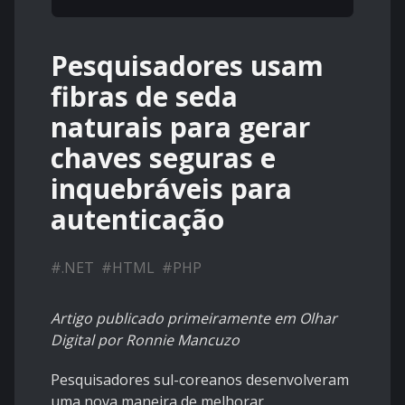
Pesquisadores usam
fibras de seda
naturais para gerar
chaves seguras e
inquebráveis para
autenticação
#
.NET
#
HTML
#
PHP
Artigo publicado primeiramente em
Olhar
Digital
por Ronnie Mancuzo
Pesquisadores
sul-coreanos
desenvolveram
uma nova maneira de melhorar