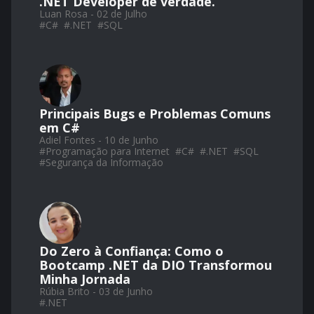
.NET Developer de verdade.
Luan Rosa - 02 de Julho
#
C#
#
.NET
#
SQL
Principais Bugs e Problemas Comuns
em C#
Adiel Fontes - 10 de Junho
#
Programação para Internet
#
C#
#
.NET
#
SQL
#
Segurança da Informação
Do Zero à Confiança: Como o
Bootcamp .NET da DIO Transformou
Minha Jornada
Rúbia Brito - 03 de Junho
#
.NET