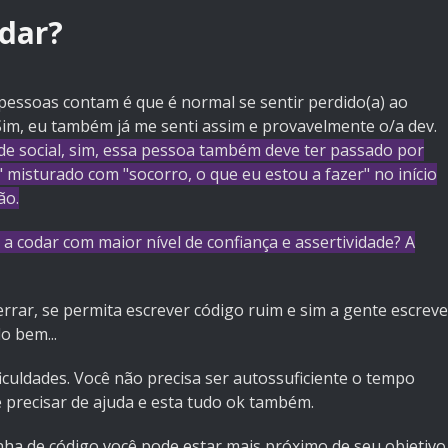
dar?
ssoas contam é que é normal se sentir perdido(a) ao
. Sim, eu também já me senti assim e provavelmente o/a dev.
 social, sim, essa pessoa também deve ter passado por
misturado com "socorro, o que eu estou a fazer" no início
ão.
a codar com maior nível de confiança e assertividade? A
errar, se permita escrever código ruim e sim a gente escreve
o bem...
iculdades. Você não precisa ser autossuficiente o tempo
e precisar de ajuda e esta tudo ok também.
inha de código você pode estar mais próximo de seu objetivo