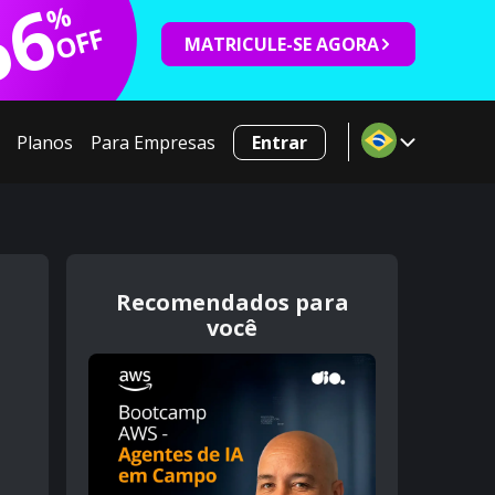
66
%
OFF
MATRICULE-SE AGORA
Planos
Para Empresas
Entrar
Recomendados para
você