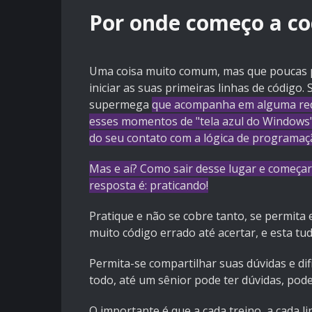
Por onde começo a co
Uma coisa muito comum, mas que poucas pe
iniciar as suas primeiras linhas de código
supermega
que acompanha em alguma rede
esses momentos de "tela azul do Windows" 
do seu contato com a lógica de programaç
Mas e aí? Como sair desse lugar e começar 
resposta é: praticando!
Pratique e não se cobre tanto, se permita 
muito código errado até acertar, e esta tud
Permita-se compartilhar suas dúvidas e dif
todo, até um sênior pode ter dúvidas, pod
O importante é que a cada treino, a cada l