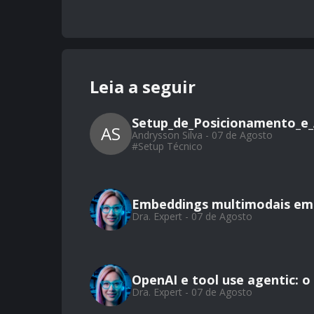
Leia a seguir
Setup_de_Posicionamento_e_
AS
Andrysson Silva - 07 de Agosto
#
Setup Técnico
Embeddings multimodais em 
Dra. Expert - 07 de Agosto
OpenAI e tool use agentic: 
Dra. Expert - 07 de Agosto