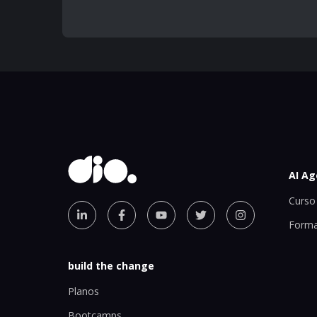
AI Ag
Curso 
Forma
build the change
Planos
Bootcamps