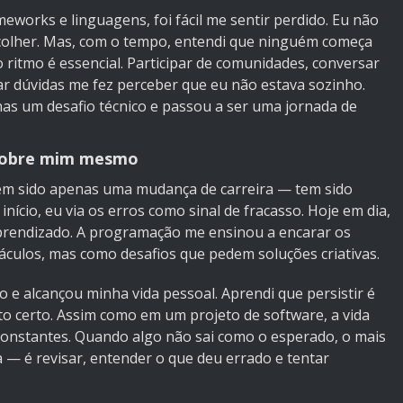
eworks e linguagens, foi fácil me sentir perdido. Eu não
colher. Mas, com o tempo, entendi que ninguém começa
ritmo é essencial. Participar de comunidades, conversar
r dúvidas me fez perceber que eu não estava sozinho.
s um desafio técnico e passou a ser uma jornada de
sobre mim mesmo
em sido apenas uma mudança de carreira — tem sido
cio, eu via os erros como sinal de fracasso. Hoje em dia,
aprendizado. A programação me ensinou a encarar os
culos, mas como desafios que pedem soluções criativas.
 e alcançou minha vida pessoal. Aprendi que persistir é
 certo. Assim como em um projeto de software, a vida
constantes. Quando algo não sai como o esperado, o mais
a — é revisar, entender o que deu errado e tentar