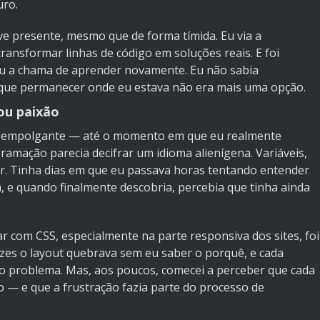
uro.
ve presente, mesmo que de forma tímida. Eu via a
nsformar linhas de código em soluções reais. E foi
eu a chama de aprender novamente. Eu não sabia
que permanecer onde eu estava não era mais uma opção.
rou paixão
oi empolgante — até o momento em que eu realmente
gramação parecia decifrar um idioma alienígena. Variáveis,
or. Tinha dias em que eu passava horas tentando entender
 e quando finalmente descobria, percebia que tinha ainda
r com CSS, especialmente na parte responsiva dos sites, foi
vezes o layout quebrava sem eu saber o porquê, e cada
vo problema. Mas, aos poucos, comecei a perceber que cada
 — e que a frustração fazia parte do processo de