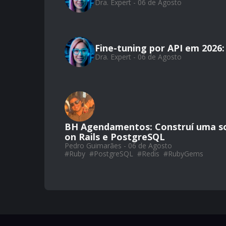
Dra. Expert - 06 de Agosto
Fine-tuning por API em 2026
Dra. Expert - 06 de Agosto
BH Agendamentos: Construí uma so
on Rails e PostgreSQL
Pedro Guimarães - 06 de Agosto
#
Ruby
#
PostgreSQL
#
Redis
#
RubyGems