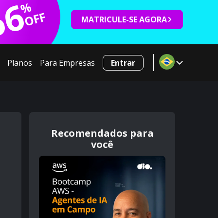
66
%
OFF
MATRICULE-SE AGORA
Planos
Para Empresas
Entrar
Recomendados para
você