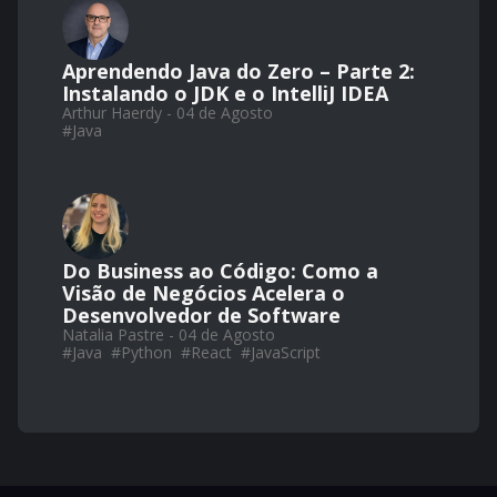
Aprendendo Java do Zero – Parte 2:
Instalando o JDK e o IntelliJ IDEA
Arthur Haerdy - 04 de Agosto
#
Java
Do Business ao Código: Como a
Visão de Negócios Acelera o
Desenvolvedor de Software
Natalia Pastre - 04 de Agosto
#
Java
#
Python
#
React
#
JavaScript