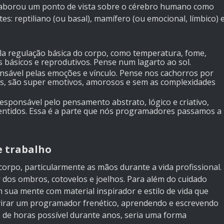
laborou um ponto de vista sobre o cérebro humano como
s: reptiliano (ou basal), mamífero (ou emocional, límbico) 
ela regulação básica do corpo, como temperatura, fome,
s básicos e reprodutivos. Pense num lagarto ao sol.
nsável pelas emoções e vínculo. Pense nos cachorros por
s, são super emotivos, amorosos e sem as complexidades
.
 responsável pelo pensamento abstrato, lógico e criativo,
entidos. Essa é a parte que nós programadores passamos a
e trabalho
 corpo
, particularmente as mãos durante a vida profissional.
 dos ombros, cotovelos e joelhos. Para além do cuidado
em sua mente com material inspirador e estilo de vida que
virar um programador frenético, aprendendo e escrevendo
 de horas possível durante anos, seria uma forma