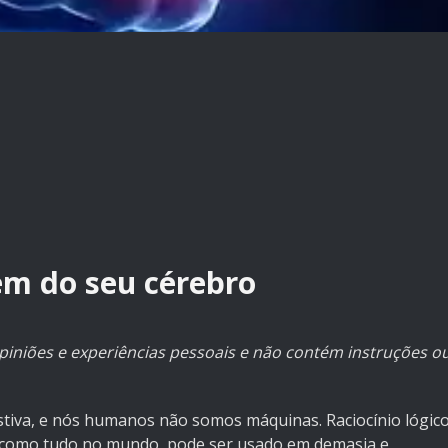
m do seu cérebro
piniões e experiências pessoais e não contém instruções o
stiva, e nós humanos não somos máquinas. Raciocínio lógic
 como tudo no mundo, pode ser usado em demasia e