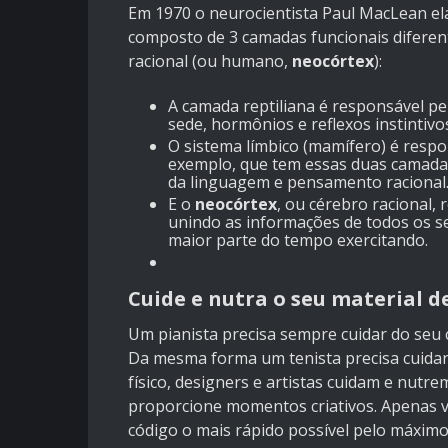
Em 1970 o neurocientista Paul MacLean e
composto de 3 camadas funcionais diferente
racional (ou humano,
neocórtex
):
A camada reptiliana é responsável p
sede, hormônios e reflexos instintivo
O sistema límbico (mamífero) é respo
exemplo, que tem essas duas camada
da linguagem e pensamento racional
E o
neocórtex
, ou cérebro racional,
unindo as informações de todos os s
maior parte do tempo exercitando.
Cuide e nutra o seu material d
Um
pianista precisa sempre cuidar do seu
Da mesma forma um tenista precisa cuidar
físico, designers e artistas cuidam e nutr
proporcione momentos criativos. Apenas 
código o mais rápido possível pelo máximo