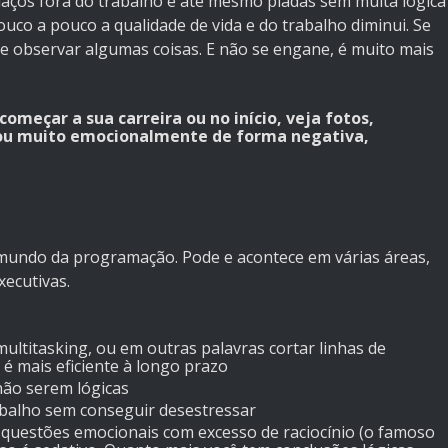
laços fora do trabalho e até mesmo piadas sem muita lógica
co a pouco a qualidade de vida e do trabalho diminui. Se
te observar algumas coisas. E não se engane, é muito mais
omeçar a sua carreira ou no início, veja fotos,
dou muito emocionalmente de forma negativa,
 mundo da programação. Pode e acontece em várias áreas,
xecutivas.
multitasking, ou em outras palavras cortar linhas de
é mais eficiente à longo prazo
não serem lógicas
abalho sem conseguir desestressar
 questões emocionais com excesso de raciocínio (o famoso