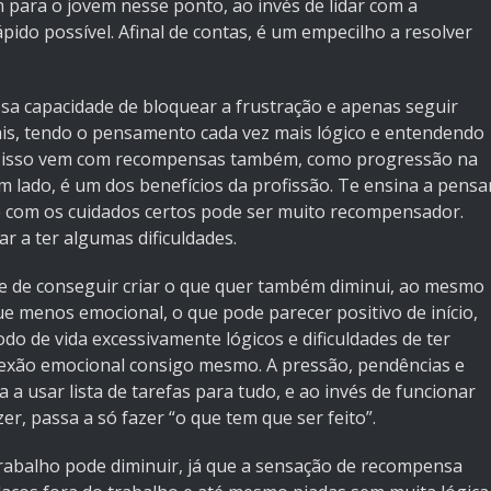
ara o jovem nesse ponto, ao invés de lidar com a
ápido possível. Afinal de contas, é um empecilho a resolver
ssa capacidade de bloquear a frustração e apenas seguir
is, tendo o pensamento cada vez mais lógico e entendendo
o isso vem com recompensas também, como progressão na
m lado, é um dos benefícios da profissão. Te ensina a pensa
, e com os cuidados certos pode ser muito recompensador.
r a ter algumas dificuldades.
nte de conseguir criar o que quer também diminui, ao mesmo
ue menos emocional, o que pode parecer positivo de início,
de vida excessivamente lógicos e dificuldades de ter
exão emocional consigo mesmo. A pressão, pendências e
 a usar lista de tarefas para tudo, e ao invés de funcionar
r, passa a só fazer “o que tem que ser feito”.
abalho pode diminuir, já que a sensação de recompensa