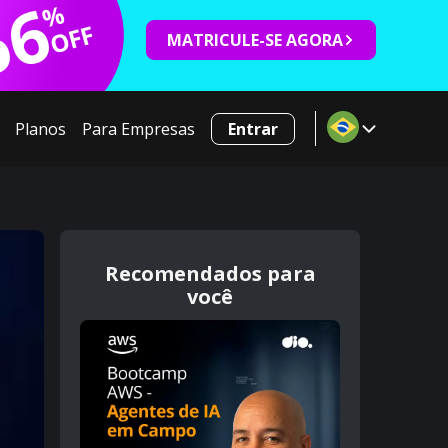
66
%
OFF
MATRICULE-SE AGORA
Planos
Para Empresas
Entrar
Recomendados para
você