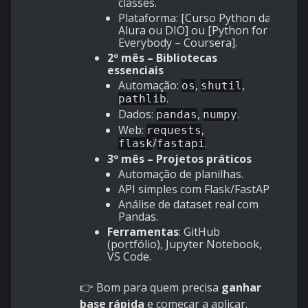
classes.
Plataforma: [Curso Python da
Alura ou DIO] ou [Python for
Everybody – Coursera].
2º mês – Bibliotecas
essenciais
Automação:
,
,
os
shutil
.
pathlib
Dados:
,
.
pandas
numpy
Web:
,
requests
/
.
flask
fastapi
3º mês – Projetos práticos
Automação de planilhas.
API simples com Flask/FastAPI.
Análise de dataset real com
Pandas.
Ferramentas
: GitHub
(portfólio), Jupyter Notebook,
VS Code.
👉 Bom para quem precisa
ganhar
base rápida
e começar a aplicar.