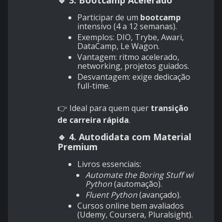
🔹 3. Bootcamp Acelerado
Participar de um
bootcamp
intensivo (4 a 12 semanas).
Exemplos: DIO, Trybe, Awari,
DataCamp, Le Wagon.
Vantagem: ritmo acelerado,
networking, projetos guiados.
Desvantagem: exige dedicação
full-time.
👉 Ideal para quem quer
transição
de carreira rápida
.
🔹 4. Autodidata com Material
Premium
Livros essenciais:
Automate the Boring Stuff with
Python
(automação).
Fluent Python
(avançado).
Cursos online bem avaliados
(Udemy, Coursera, Pluralsight).