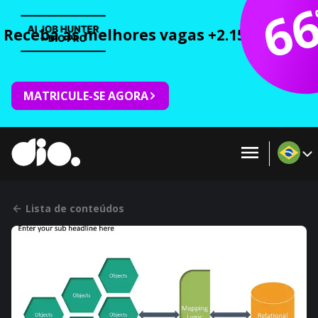
6
Receba as melhores vagas +2.150 cursos 
MATRICULE-SE AGORA
Lista de conteúdos