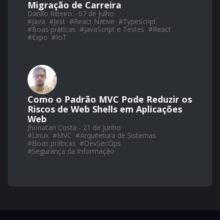
Migração de Carreira
Danilo Ribeiro - 07 de Julho
#
Java
#
Jest
#
React Native
#
TypeScript
#
Boas práticas
#
JavaScript e Testes
#
React
#
Expo
#
IoT
Como o Padrão MVC Pode Reduzir os
Riscos de Web Shells em Aplicações
Web
Jhonatan Costa - 21 de Junho
#
Linux
#
MVC
#
Arquitetura de Sistemas
#
Boas práticas
#
DevSecOps
#
Segurança da Informação