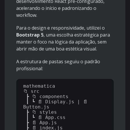
desenvolvimento React pré-configurado,
acelerando o início e padronizando o
workflow.
Para o design e responsividade, utilizei o
Bootstrap 5
, uma escolha estratégica para
manter o foco na lógica da aplicação, sem
abrir mão de uma boa estética visual.
A estrutura de pastas seguiu o padrão
profissional:
mathematica

📁 src

 ┣ 📁 components

 ┃ ┗ 📄 Display.js | 📄 
Button.js

 ┣ 📁 styles

 ┃ ┗ 📄 App.css

 ┣ 📄 App.js
