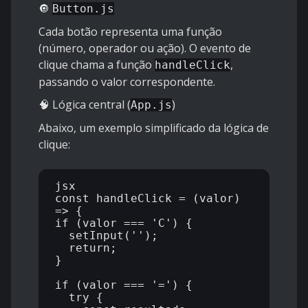
🔘
Button.js
Cada botão representa uma função
(número, operador ou ação). O evento de
clique chama a função
,
handleClick
passando o valor correspondente.
🧠 Lógica central (
)
App.js
Abaixo, um exemplo simplificado da lógica de
clique:
jsx

const handleClick = (valor) 
=> {

if (valor === 'C') {

  setInput('');

  return;

}

if (valor === '=') {

  try {
