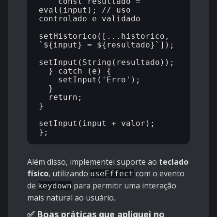
    const resultado = 
eval(input); // uso 
controlado e validado

setHistorico([...historico, 
`${input} = ${resultado}`]);

setInput(String(resultado));

  } catch (e) {

    setInput('Erro');

  }

  return;

}

setInput(input + valor);

Além disso, implementei suporte ao
teclado
físico
, utilizando
com o evento
useEffect
de
para permitir uma interação
keydown
mais natural ao usuário.
✅ Boas práticas que apliquei no