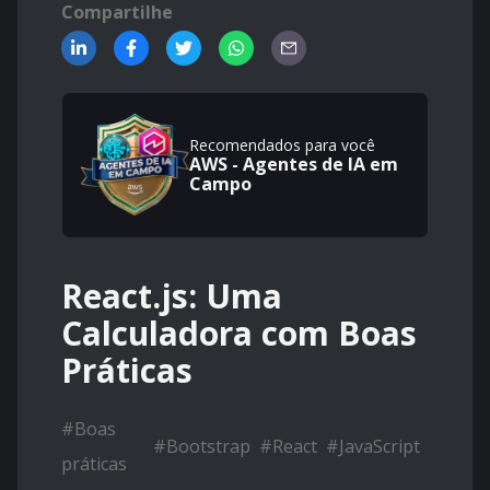
Compartilhe
Recomendados para você
AWS - Agentes de IA em
Campo
React.js: Uma
Calculadora com Boas
Práticas
#
Boas
#
Bootstrap
#
React
#
JavaScript
práticas