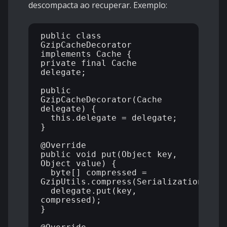
descompacta ao recuperar. Exemplo:
public class 
GzipCacheDecorator 
implements Cache {

private final Cache 
delegate;

public 
GzipCacheDecorator(Cache 
delegate) {

  this.delegate = delegate;

}

@Override

public void put(Object key, 
Object value) {

  byte[] compressed = 
GzipUtils.compress(SerializationUtils
  delegate.put(key, 
compressed);

}
