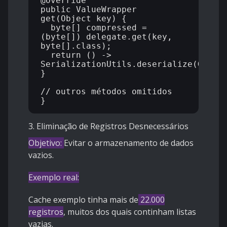
@Override

public ValueWrapper 
get(Object key) {

  byte[] compressed = 
(byte[]) delegate.get(key, 
byte[].class);

  return () -> 
SerializationUtils.deserialize(GzipUt
}

// outros métodos omitidos

3. Eliminação de Registros Desnecessários
Objetivo:
Evitar o armazenamento de dados
vazios.
Exemplo real:
Cache exemplo tinha mais de
22.000
registros
, muitos dos quais continham listas
vazias.