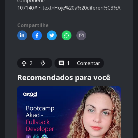
component-
107140#:~:text=Hoje%20a%20diferen%C3%A7a%20
Compartilhe
2
1
Comentar
Recomendados para você