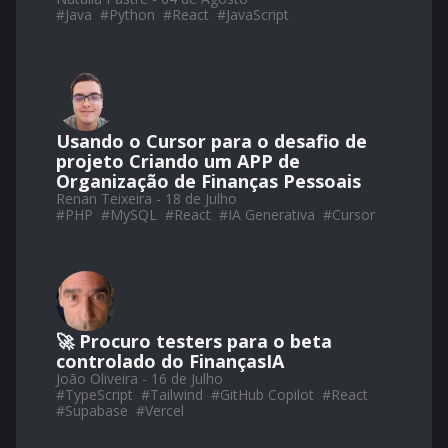
#
Java
#
Python
#
React
#
JavaScript
Usando o Cursor para o desafio de
projeto Criando um APP de
Organização de Finanças Pessoais
Renan Teixeira - 18 de Julho
#
PHP
#
MySQL
#
React
#
IA Generativa
#
Cursor
🚀 Procuro testers para o beta
controlado do FinançasIA
João Oliveira - 16 de Julho
#
TypeScript
#
Tailwind
#
GitHub Copilot
#
React
#
Supabase
#
Vercel