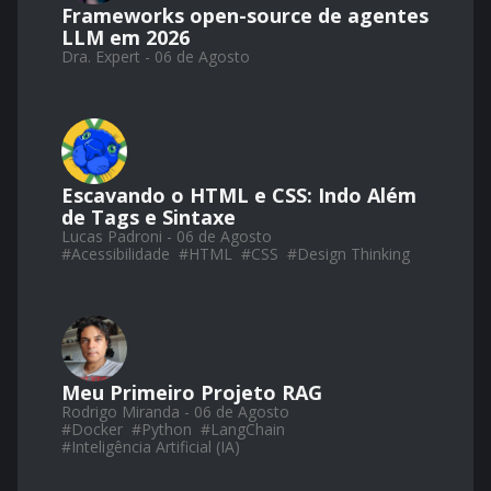
Frameworks open-source de agentes
LLM em 2026
Dra. Expert - 06 de Agosto
Escavando o HTML e CSS: Indo Além
de Tags e Sintaxe
Lucas Padroni - 06 de Agosto
#
Acessibilidade
#
HTML
#
CSS
#
Design Thinking
Meu Primeiro Projeto RAG
Rodrigo Miranda - 06 de Agosto
#
Docker
#
Python
#
LangChain
#
Inteligência Artificial (IA)