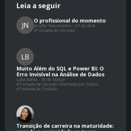
Leia a seguir
O profissional do momento
JN
Jenyfer Nascimento - 07 de Abril
#
Tomada de Decisão
LB
Muito Além do SQL e Power BI: O
Erro Invisível na Análise de Dados
Lidia Bahia - 30 de Março
#
Tomada de Decisão Orientada por Dados
#
Tomada de Decisão
Transição de carreira na maturidade: