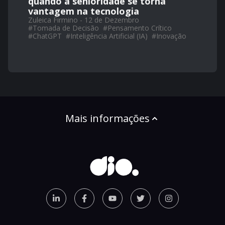
quando a senioridade se torna
vantagem na tecnologia
Zuleica Firmino - 12 de Dezembro
#
Tomada de Decisão
#
Pensamento Crítico
#
ChatGPT
#
Inteligência Artificial (IA)
#
Inovação
Mais informações