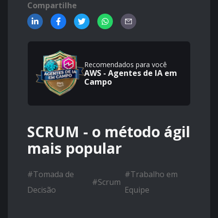
Compartilhe
Recomendados para você
AWS - Agentes de IA em
Campo
SCRUM - o método ágil
mais popular
#
Tomada de
#
Trabalho em
#
Scrum
Decisão
Equipe