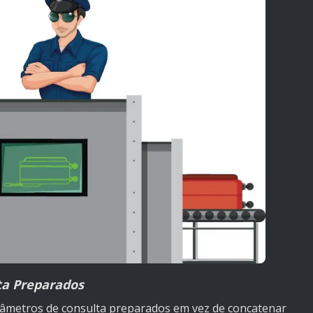
ta Preparados
râmetros de consulta preparados em vez de concatenar