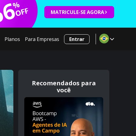
66
%
OFF
MATRICULE-SE AGORA
Planos
Para Empresas
Entrar
Recomendados para
você