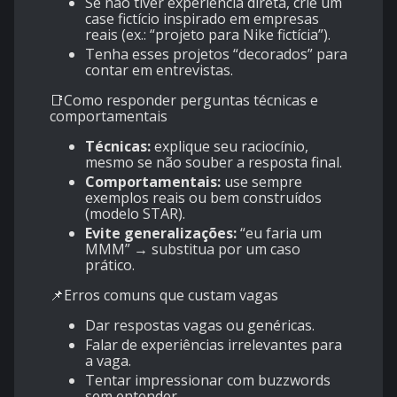
Se não tiver experiência direta, crie um
case fictício inspirado em empresas
reais (ex.: “projeto para Nike fictícia”).
Tenha esses projetos “decorados” para
contar em entrevistas.
📑Como responder perguntas técnicas e
comportamentais
Técnicas:
explique seu raciocínio,
mesmo se não souber a resposta final.
Comportamentais:
use sempre
exemplos reais ou bem construídos
(modelo STAR).
Evite generalizações:
“eu faria um
MMM” → substitua por um caso
prático.
📌Erros comuns que custam vagas
Dar respostas vagas ou genéricas.
Falar de experiências irrelevantes para
a vaga.
Tentar impressionar com buzzwords
sem entender.