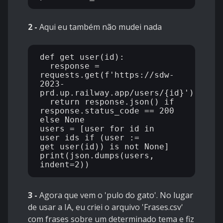
2 -
Aqui eu também não mudei nada
def get_user(id):

  response = 
requests.get(f'https://sdw-
2023-
prd.up.railway.app/users/{id}')

  return response.json() if 
response.status_code == 200 
else None

users = [user for id in 
user_ids if (user := 
get_user(id)) is not None]

print(json.dumps(users, 
3 -
Agora que vem o 'pulo do gato'. No lugar
de usar a IA, eu criei o arquivo 'Frases.csv'
com frases sobre um determinado tema e fiz