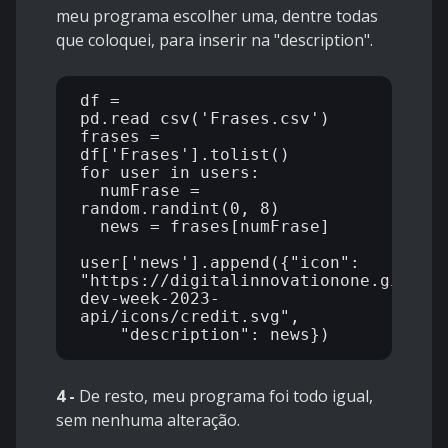
meu programa escolher uma, dentre todas
que coloquei, para inserir na "description".
df = 
pd.read_csv('Frases.csv')

frases = 
df['Frases'].tolist()

for user in users:

  numFrase = 
random.randint(0, 8)

  news = frases[numFrase]

user['news'].append({"icon": 
"https://digitalinnovationone.github
dev-week-2023-
api/icons/credit.svg",

4 -
De resto, meu programa foi todo igual,
sem nenhuma alteração.