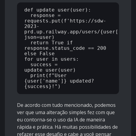
def update_user(user):

  response = 
requests.put(f'https://sdw-
2023-
prd.up.railway.app/users/{user["id"]}
json=user)

  return True if 
response.status_code == 200 
else False

for user in users:

  success = 
update_user(user)

  print(f"User 
{user['name']} updated? 
De acordo com tudo mencionado, podemos
ver que uma alteração simples fez com que
eu contorna-se o uso da IA de maneira
rápida e prática. Há muitas possibilidades de
refazer esse desafio e cabe a você pensar