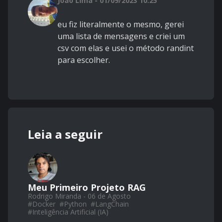
João Lima - 01/09/2023 10:25
eu fiz literalmente o mesmo, gerei
uma lista de mensagens e criei um
csv com elas e usei o método randint
para escolher.
Leia a seguir
Meu Primeiro Projeto RAG
Rodrigo Miranda - 06 de Agosto
#
Docker
#
Python
#
LangChain
#
Inteligência Artificial (IA)