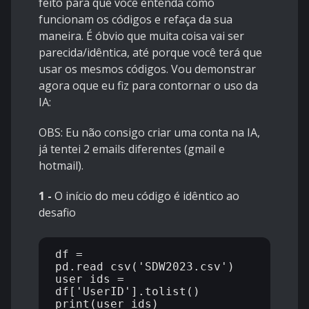
feito para que você entenda como
funcionam os códigos e refaça da sua
maneira. É óbvio que muita coisa vai ser
parecida/idêntica, até porque você terá que
usar os mesmos códigos. Vou demonstrar
agora oque eu fiz para contornar o uso da
IA:
OBS: Eu não consigo criar uma conta na IA,
já tentei 2 emails diferentes (gmail e
hotmail).
1 -
O início do meu código é idêntico ao
desafio
df = 
pd.read_csv('SDW2023.csv')

user_ids = 
df['UserID'].tolist()
