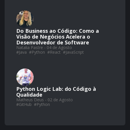
Do Business ao Código: Como a
Visão de Negócios Acelera o
Desenvolvedor de Software
Natalia Pastre - 04 de Agosto
#
Java
#
Python
#
React
#
JavaScript
Python Logic Lab: do Código à
Qualidade
Matheus Deus - 02 de Agosto
#
GitHub
#
Python