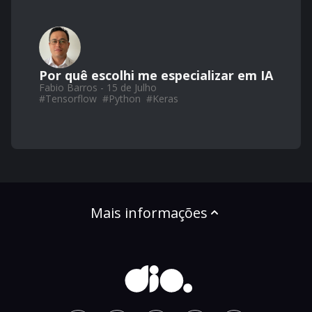
Por quê escolhi me especializar em IA
Fabio Barros - 15 de Julho
#
Tensorflow
#
Python
#
Keras
Mais informações