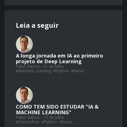
Leia a seguir
A longa jornada em IA ao primeiro
projeto de Deep Learning
Fabio Barros - 21 de Julho
#
Machine Learning
#
Python
#
Keras
COMO TEM SIDO ESTUDAR "IA &
MACHINE LEARNING"
Fabio Barros - 17 de Julho
#
Tensorflow
#
Python
#
Keras