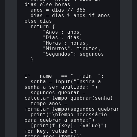
dias else horas

  anos = dias // 365

  dias = dias % anos if anos 
else dias

  return {

      "Anos": anos,

      "Dias": dias,

      "Horas": horas,

      "Minutos": minutos,

      "Segundos": segundos

  }

if __name__ == "__main__":

  senha = input("Insira a 
senha a ser avaliada: ")

  segundos_quebrar = 
calcular_tempo_quebrar(senha)

  tempo_anos = 
formatar_tempo(segundos_quebrar)

  print("\nTempo necessário 
para quebrar a senha:")

  [print(f"{key}: {value}") 
for key, value in 