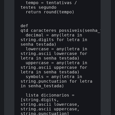
  tempo = tentativas / 
testes_segundo

  return round(tempo)

def 
qtd_caracteres_possiveis(senha_testad
  decimal = any(letra in 
string.digits for letra in 
senha_testada)

  lowercase = any(letra in 
string.ascii_lowercase for 
letra in senha_testada)

  uppercase = any(letra in 
string.ascii_uppercase for 
letra in senha_testada)

  symbols = any(letra in 
string.punctuation for letra 
in senha_testada)

  lista_dicionarios = 
[string.digits, 
string.ascii_lowercase, 
string.ascii_uppercase, 
string.punctuation]
