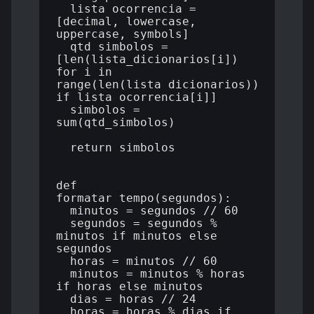
  lista_ocorrencia = 
[decimal, lowercase, 
uppercase, symbols]

  qtd_simbolos = 
[len(lista_dicionarios[i]) 
for i in 
range(len(lista_dicionarios)) 
if lista_ocorrencia[i]]

  simbolos = 
sum(qtd_simbolos)

  return simbolos

def 
formatar_tempo(segundos):

  minutos = segundos // 60

  segundos = segundos % 
minutos if minutos else 
segundos

  horas = minutos // 60

  minutos = minutos % horas 
if horas else minutos

  dias = horas // 24

  horas = horas % dias if 