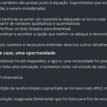
s variáveis são postas junto à equação. Suponhamos que ess
ões a serem consideradas:
A tarefa de se achar um repositório adequado se torna mais
partir de variáveis qualitativas e quantitativas.
Verificar os links listados para download.
Analisar e escolher a opção que melhor se adequa à necessi
sso, também é necessário entender diversos outros detalhes:
e caso, uma oportunidade
oblemas foram mapeados, e agora, uma necessidade foi posta
i feita uma simulação, o tomemos como um estudo de caso, e
Problemática:
tição da tarefa simples supracitada se tornava mais difícil,
Solução imaginada (lembrando que foi feita para fins de estu