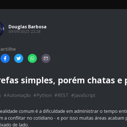
Douglas Barbosa
09/09/2025 22:28
artilhe
refas simples, porém chatas 
k
#
Automação
#
Python
#
REST
#
JavaScript
alidade comum é a dificuldade em administrar o tempo entre 
 a conflitar no cotidiano - e por isso muitas áreas acabam 
ixado de lado.