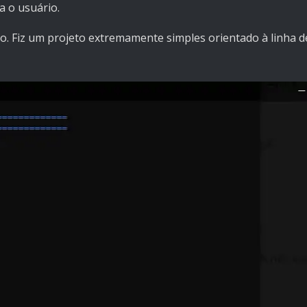
a o usuário.
po. Fiz um projeto extremamente simples orientado à linha 