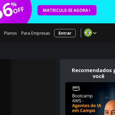
66
%
OFF
MATRICULE-SE AGORA
Planos
Para Empresas
Entrar
Recomendados 
você