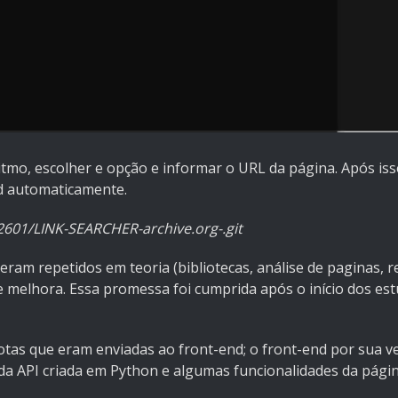
tmo, escolher e opção e informar o URL da página. Após iss
ad automaticamente.
601/LINK-SEARCHER-archive.org-.git
ram repetidos em teoria (bibliotecas, análise de paginas, re
melhora. Essa promessa foi cumprida após o início dos est
s que eram enviadas ao front-end; o front-end por sua vez
a API criada em Python e algumas funcionalidades da págin