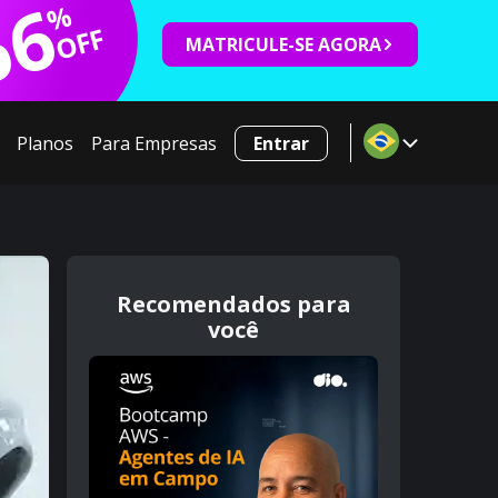
66
%
OFF
MATRICULE-SE AGORA
Planos
Para Empresas
Entrar
Recomendados para
você