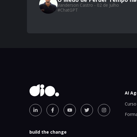
Vanderson Castro - 02 de Julho
#
ChatGPT
AI Ag
Curso 
Forma
build the change