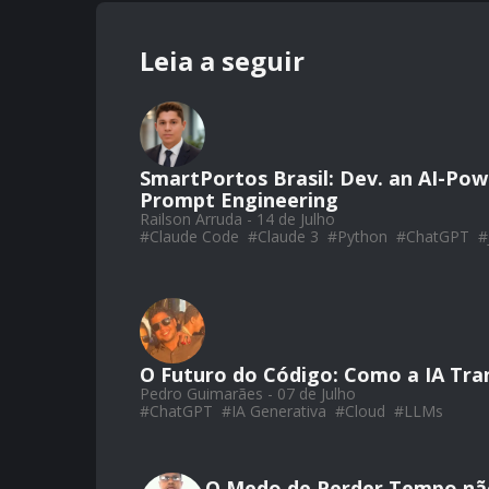
Leia a seguir
SmartPortos Brasil: Dev. an AI-Pow
Prompt Engineering
Railson Arruda - 14 de Julho
#
Claude Code
#
Claude 3
#
Python
#
ChatGPT
#
O Futuro do Código: Como a IA Tr
Pedro Guimarães - 07 de Julho
#
ChatGPT
#
IA Generativa
#
Cloud
#
LLMs
O Medo de Perder Tempo não