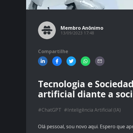
Membro Anônimo
13/09/2023 17:48
Compartilhe
Tecnologia e Sociedad
artificial diante a so
#
ChatGPT
#
Inteligência Artificial (IA)
Olá pessoal, sou novo aqui. Espero que apr