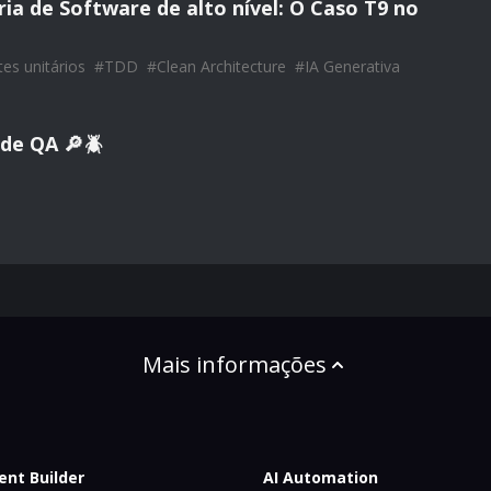
ia de Software de alto nível: O Caso T9 no
es unitários
#
TDD
#
Clean Architecture
#
IA Generativa
 de QA 🔎🪲
Mais informações
ent Builder
AI Automation