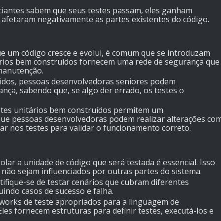
iciantes sabem que seus testes passam, eles ganham
 afetaram negativamente as partes existentes do código.
ue um código cresce e evolui, é comum que se introduzam
ários bem construídos fornecem uma rede de segurança que
 manutenção.
ólidos, pessoas desenvolvedoras seniores podem
ança, sabendo que, se algo der errado, os testes o
stes unitários bem construídos permitem um
que pessoas desenvolvedoras podem realizar alterações co
r nos testes para validar o funcionamento correto.
Isolar a unidade de código que será testada é essencial. Isso
 não sejam influenciados por outras partes do sistema.
rtifique-se de testar cenários que cubram diferentes
uindo casos de sucesso e falha.
meworks de teste apropriados para a linguagem de
es fornecem estruturas para definir testes, executá-los e