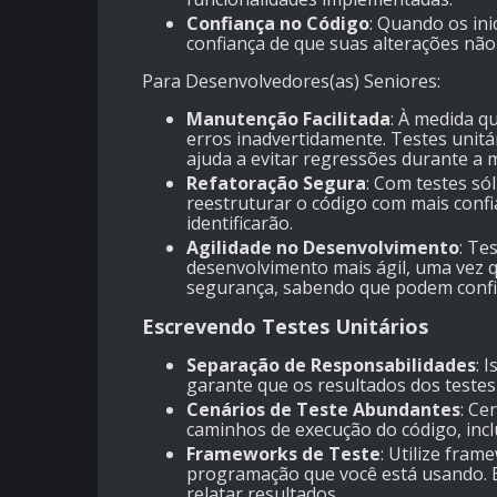
Confiança no Código
: Quando os in
confiança de que suas alterações não
Para Desenvolvedores(as) Seniores:
Manutenção Facilitada
: À medida q
erros inadvertidamente. Testes unit
ajuda a evitar regressões durante a
Refatoração Segura
: Com testes s
reestruturar o código com mais confi
identificarão.
Agilidade no Desenvolvimento
: Te
desenvolvimento mais ágil, uma vez 
segurança, sabendo que podem confia
Escrevendo Testes Unitários
Separação de Responsabilidades
: 
garante que os resultados dos testes
Cenários de Teste Abundantes
: Ce
caminhos de execução do código, incl
Frameworks de Teste
: Utilize fra
programação que você está usando. El
relatar resultados.