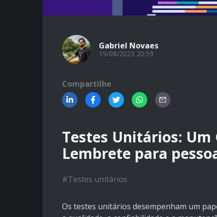
Gabriel Novaes
19/08/2023 20:59
Compartilhe
Testes Unitários: Um 
Lembrete para pessoa
#
Testes unitários
Os testes unitários desempenham um pape