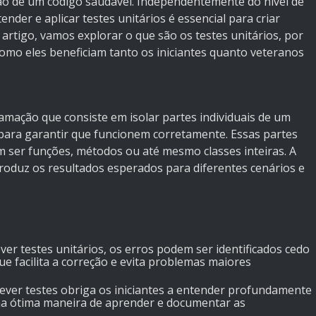
ção de um código saudável. Independentemente do nível de
nder e aplicar testes unitários é essencial para criar
 artigo, vamos explorar o que são os testes unitários, por
omo eles beneficiam tanto os iniciantes quanto veteranos
amação que consiste em isolar partes individuais de um
 para garantir que funcionem corretamente. Essas partes
m ser funções, métodos ou até mesmo classes inteiras. A
e produz os resultados esperados para diferentes cenários e
ever testes unitários, os erros podem ser identificados cedo
e facilita a correção e evita problemas maiores
rever testes obriga os iniciantes a entender profundamente
uma ótima maneira de aprender e documentar as