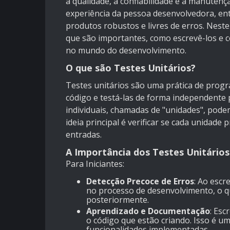
a qualidade, a confiabilidade e a manuten
experiência da pessoa desenvolvedora, ente
produtos robustos e livres de erros. Neste
que são importantes, como escrevê-los e c
no mundo do desenvolvimento.
O que são Testes Unitários?
Testes unitários são uma prática de progr
código e testá-las de forma independente
individuais, chamadas de "unidades", pode
ideia principal é verificar se cada unidad
entradas.
A Importância dos Testes Unitários
Para Iniciantes:
Detecção Precoce de Erros
: Ao escr
no processo de desenvolvimento, o qu
posteriormente.
Aprendizado e Documentação
: Esc
o código que estão criando. Isso é 
funcionalidades implementadas.