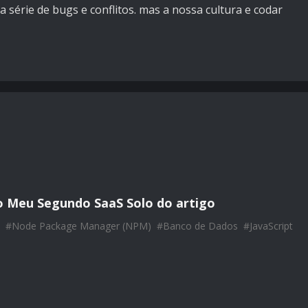
 série de bugs e conflitos. mas a nossa cultura e codar
do Meu Segundo SaaS Solo do artigo
#
Node Package Manager (NPM)
#
Banco de Dados
#
JavaScript