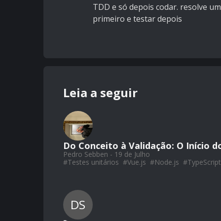
TDD e só depois codar. resolve uma
primeiro e testar depois
Leia a seguir
Do Conceito à Validação: O Início 
Pedro Sebben - 19 de Julho
#
Testes unitários
#
Vue.js
#
Node.js
#
TypeScript
DS