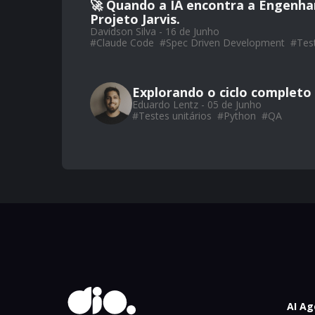
🚀 Quando a IA encontra a Engenhar
Projeto Jarvis.
Davidson Silva - 16 de Junho
#
Claude Code
#
Spec Driven Development
#
Test
Explorando o ciclo completo
Eduardo Lentz - 05 de Junho
#
Testes unitários
#
Python
#
QA
AI Ag