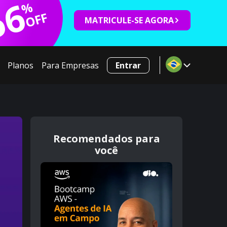
66
%
OFF
MATRICULE-SE AGORA
Planos
Para Empresas
Entrar
Recomendados para
você