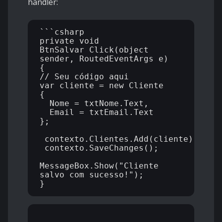
handler:
```csharp

private void 
BtnSalvar_Click(object 
sender, RoutedEventArgs e)

{

// Seu código aqui

var cliente = new Cliente 

{ 

  Nome = txtNome.Text,

  Email = txtEmail.Text 

};

_contexto.Clientes.Add(cliente);

_contexto.SaveChanges();

MessageBox.Show("Cliente 
salvo com sucesso!");
