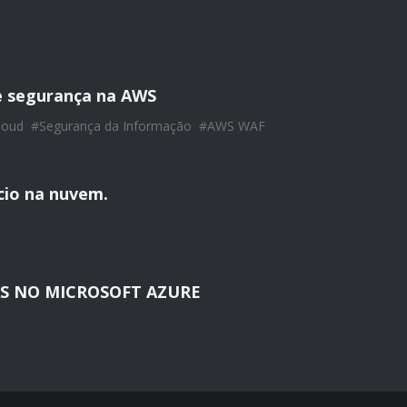
e segurança na AWS
loud
#
Segurança da Informação
#
AWS WAF
ício na nuvem.
S NO MICROSOFT AZURE