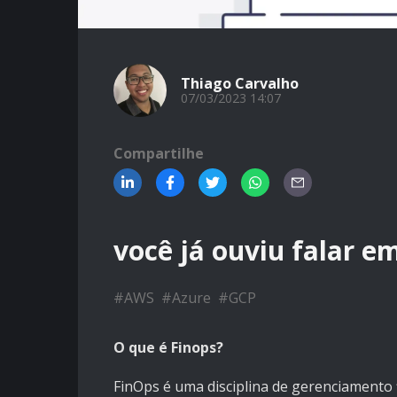
Thiago Carvalho
07/03/2023 14:07
Compartilhe
você já ouviu falar e
#
AWS
#
Azure
#
GCP
O que é Finops?
FinOps é uma disciplina de gerenciamento 