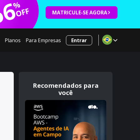
66
%
OFF
MATRICULE-SE AGORA
Planos
Para Empresas
Entrar
Recomendados para
você