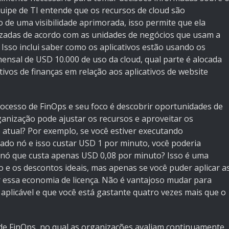
uipe de TI entende que os recursos de cloud são
 de uma visibilidade aprimorada, isso permite que ela
izadas de acordo com as unidades de negócios que usam a
sso inclui saber como os aplicativos estão usando os
ensal de USD 10.000 de uso da cloud, qual parte é alocada
tivos de finanças em relação aos aplicativos de website
processo de FinOps e seu foco é descobrir oportunidades de
anização pode ajustar os recursos e aproveitar os
atual? Por exemplo, se você estiver executando
do nó e isso custar USD 1 por minuto, você poderia
nó que custa apenas USD 0,08 por minuto? Isso é uma
 e os descontos ideais, mas apenas se você puder aplicar a
r essa economia de licença. Não é vantajoso mudar para
 aplicável e que você está gastante quatro vezes mais que o
o de FinOps, no qual as organizações avaliam continuamente