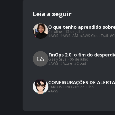
Leia a seguir
O que tenho aprendido sobr
Caroline - 15 de Julho
#
AWS
#
AWS IAM
#
AWS CloudTrail
#
C
FinOps 2.0: o fim do desperd
GS
Gisely Silva - 06 de Julho
#
AWS
#
Azure
#
Cloud
CONFIGURAÇÕES DE ALERTA
CARLOS LINO - 05 de Julho
#
AWS