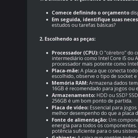
Comece definindo o orçamento
dis
Em seguida, identifique suas nece
estudos ou tarefas básicas?
2. Escolhendo as peças:
Processador (CPU):
O "cérebro" do c
intermediário como Intel Core i5 ou 
processador mais potente como Inte
Placa-mãe:
A placa que conecta tod
escolhido, observe o tipo de socket e
Memória RAM:
Armazena dados tempo
16GB é recomendado para jogos ou ed
Armazenamento:
HDD ou SSD? SSDs
256GB é um bom ponto de partida.
Placa de vídeo:
Essencial para jogos 
melhor desempenho do que a placa de
Fonte de alimentação:
Um component
energia para todos os componentes. 
potência suficiente para o seu sistem
Gabinete:
A caixa que contém todos 