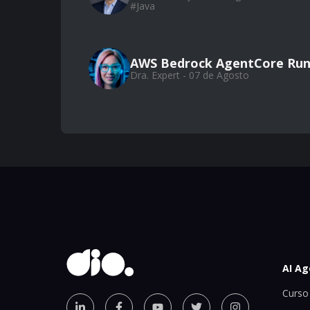
#
Java
AWS Bedrock AgentCore Run
Dra. Expert - 07 de Agosto
AI Ag
Curso 