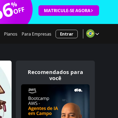
66
%
OFF
MATRICULE-SE AGORA
Planos
Para Empresas
Entrar
Recomendados para
você