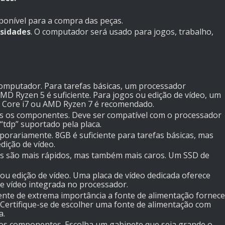
ponível para a compra das peças.
ssidades
. O computador será usado para jogos, trabalho,
omputador. Para tarefas básicas, um processador
AMD Ryzen 5 é suficiente. Para jogos ou edição de vídeo, um
l Core i7 ou AMD Ryzen 7 é recomendado.
os os componentes. Deve ser compatível com o processador
 “tdp” suportado pela placa.
rariamente. 8GB é suficiente para tarefas básicas, mas
ição de vídeo.
 são mais rápidos, mas também mais caros. Um SSD de
ou edição de vídeo. Uma placa de vídeo dedicada oferece
 vídeo integrada no processador.
e de extrema importância a fonte de alimentação fornece
Certifique-se de escolher uma fonte de alimentação com
a.
os componentes. Escolha um gabinete que seja grande o