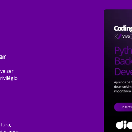
ar
eve ser
rivilégio
tura,
lideramos