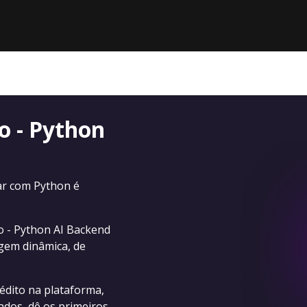
o - Python
ar com Python é
o - Python AI Backend
gem dinâmica, de
dito na plataforma,
ados, dê os primeiros