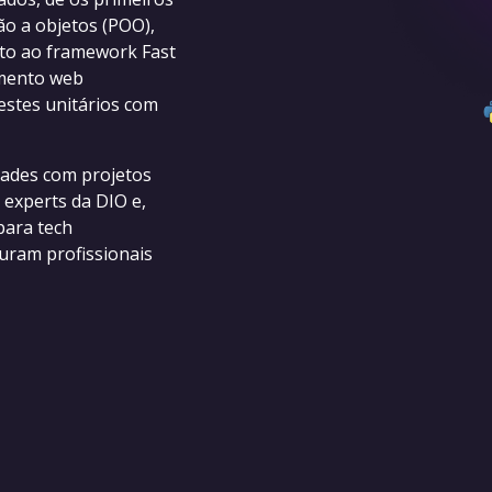
ão a objetos (POO),
to ao framework Fast
imento web
estes unitários com
idades com projetos
 experts da DIO e,
para tech
uram profissionais