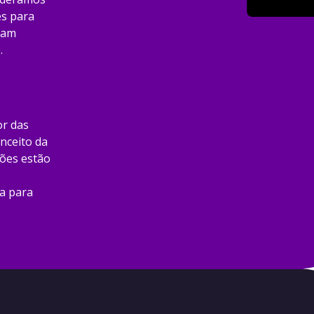
es para
jam
.
or das
nceito da
ções estão
a para