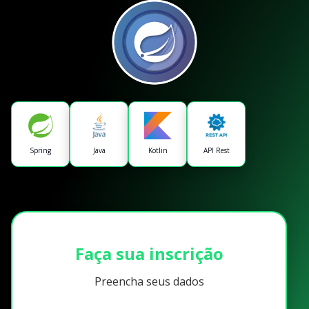
Spring
Java
Kotlin
API Rest
Faça sua inscrição
Preencha seus dados