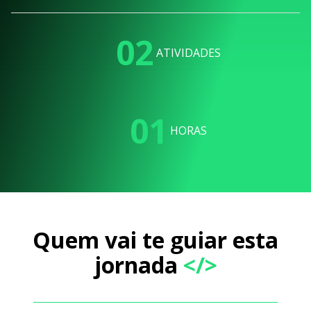
02
ATIVIDADES
01
HORAS
Quem vai te guiar esta
jornada
</>