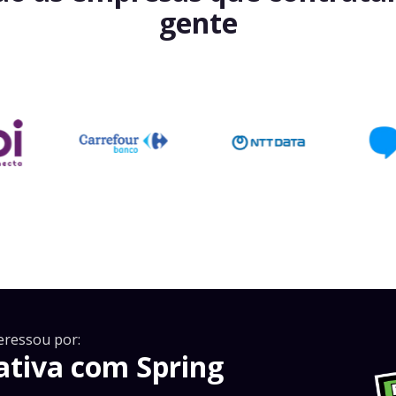
gente
eressou por:
tiva com Spring