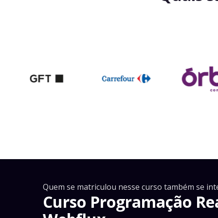
Quem se matriculou nesse curso também se int
Curso Programação Rea