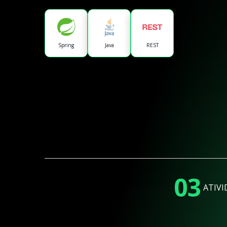
Spring
Java
REST
03
ATIVI