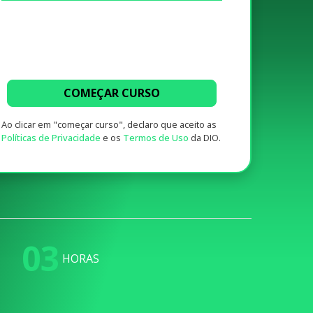
COMEÇAR CURSO
Ao clicar em "começar curso", declaro que aceito as
Políticas de Privacidade
e os
Termos de Uso
da DIO.
03
HORAS