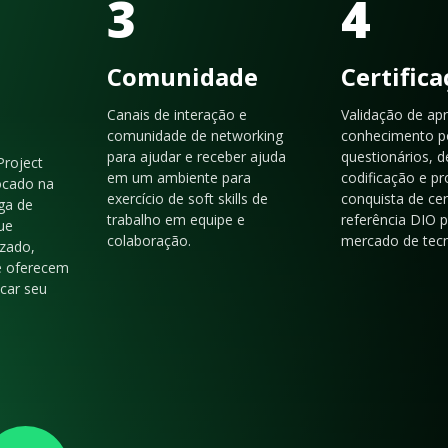
3
4
Comunidade
Certific
Canais de interação e
Validação de ap
comunidade de networking
conhecimento p
para ajudar e receber ajuda
questionários, d
Project
em um ambiente para
codificação e p
ocado na
exercício de soft skills de
conquista de cer
ga de
trabalho em equipe e
referência DIO 
ue
colaboração.
mercado de tecn
zado,
e oferecem
acar seu