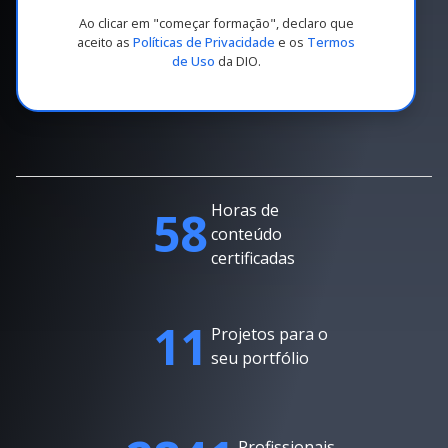
Ao clicar em "começar formação", declaro que
aceito as
Políticas de Privacidade
e os
Termos
de Uso
da DIO.
Horas de
58
conteúdo
certificadas
11
Projetos para o
seu portfólio
Profissionais