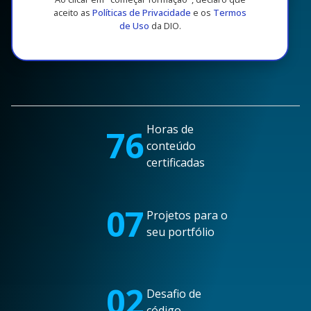
aceito as
Políticas de Privacidade
e os
Termos
de Uso
da DIO.
Horas de
76
conteúdo
certificadas
07
Projetos para o
seu portfólio
02
Desafio de
código