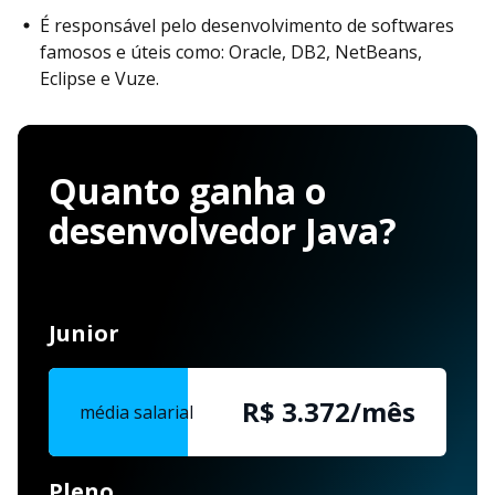
É responsável pelo desenvolvimento de softwares
famosos e úteis como: Oracle, DB2, NetBeans,
Eclipse e Vuze.
Quanto ganha o
desenvolvedor Java?
Junior
R$ 3.372/mês
média salarial
Pleno