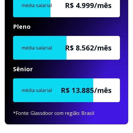
R$ 5.000/mês
média salarial
Pleno
R$ 8.563/mês
média salarial
Sênior
R$ 13.886/mês
média salarial
*Fonte: Glassdoor com região: Brasil