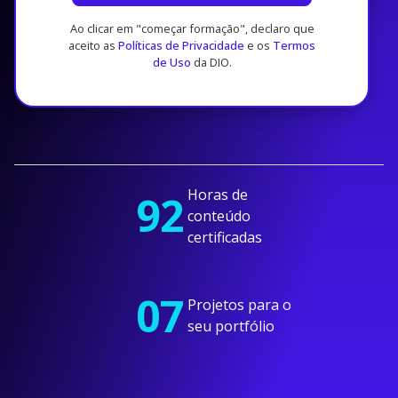
Ao clicar em "começar formação", declaro que
aceito as
Políticas de Privacidade
e os
Termos
de Uso
da DIO.
Horas de
92
conteúdo
certificadas
07
Projetos para o
seu portfólio