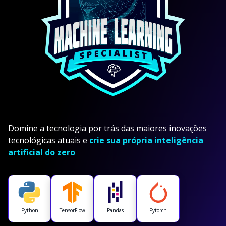
Domine a tecnologia por trás das maiores inovações
tecnológicas atuais e
crie sua própria inteligência
artificial do zero
Python
TensorFlow
Pandas
Pytorch