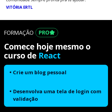
VITÓRIA ERTL
FORMAÇÃO
Comece hoje mesmo o
curso de
React
Crie um blog pessoal
Desenvolva uma tela de login com
validação