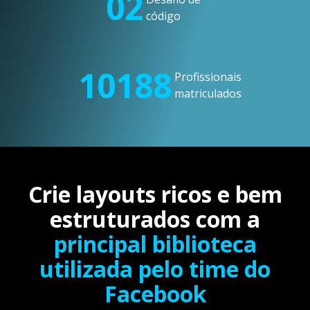
02
código
10188
Profissionais
matriculados
Crie layouts ricos e bem
estruturados com a
principal biblioteca
utilizada pelo time do
Facebook