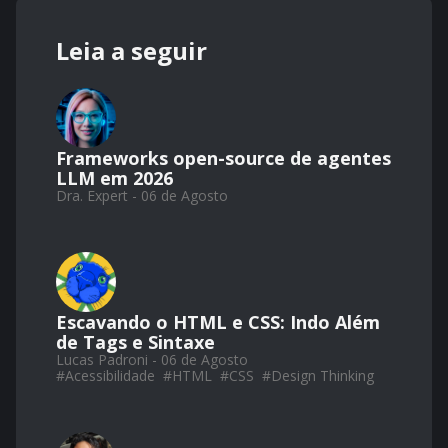
Leia a seguir
Frameworks open-source de agentes
LLM em 2026
Dra. Expert - 06 de Agosto
Escavando o HTML e CSS: Indo Além
de Tags e Sintaxe
Lucas Padroni - 06 de Agosto
#
Acessibilidade
#
HTML
#
CSS
#
Design Thinking