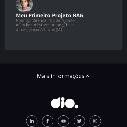
Meu Primeiro Projeto RAG
Rodrigo Miranda - 06 de Agosto
#
Docker
#
Python
#
LangChain
#
Inteligência Artificial (IA)
Mais informações