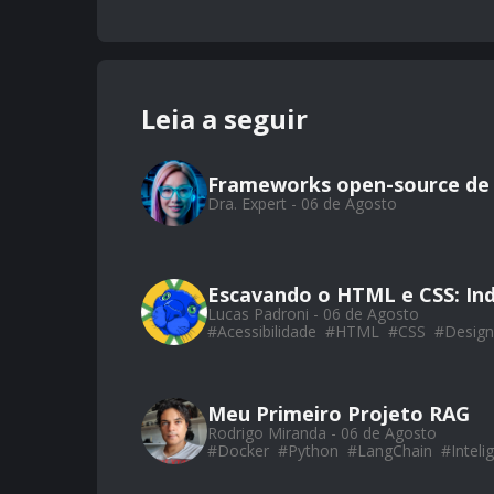
Leia a seguir
Frameworks open-source de
Dra. Expert - 06 de Agosto
Escavando o HTML e CSS: Ind
Lucas Padroni - 06 de Agosto
#
Acessibilidade
#
HTML
#
CSS
#
Design
Meu Primeiro Projeto RAG
Rodrigo Miranda - 06 de Agosto
#
Docker
#
Python
#
LangChain
#
Intelig