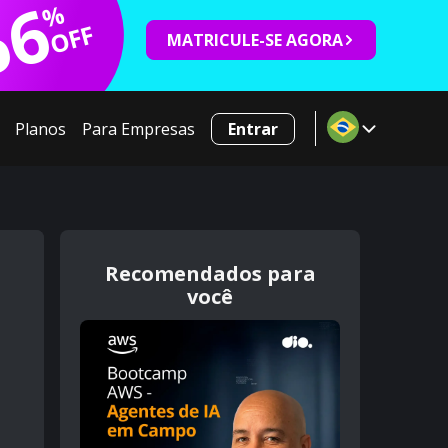
66
%
OFF
MATRICULE-SE AGORA
Planos
Para Empresas
Entrar
Recomendados para
você