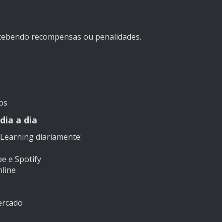
ecebendo recompensas ou penalidades.
os
dia a dia
Learning diariamente:
e e Spotify
nline
ercado