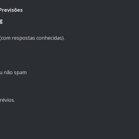
Previsões
g
(com respostas conhecidas).
ou não spam
révios.