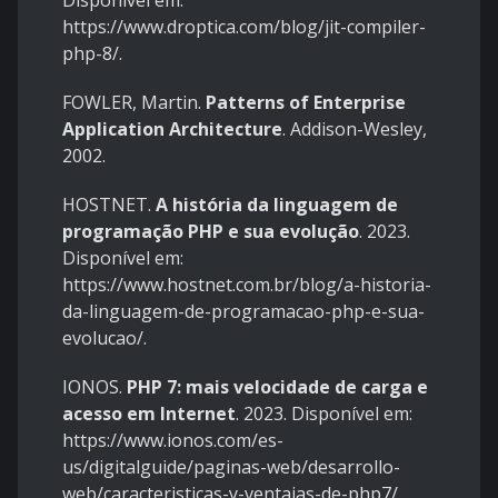
https://www.droptica.com/blog/jit-compiler-
php-8/
.
FOWLER, Martin.
Patterns of Enterprise
Application Architecture
. Addison-Wesley,
2002.
HOSTNET.
A história da linguagem de
programação PHP e sua evolução
. 2023.
Disponível em:
https://www.hostnet.com.br/blog/a-historia-
da-linguagem-de-programacao-php-e-sua-
evolucao/
.
IONOS.
PHP 7: mais velocidade de carga e
acesso em Internet
. 2023. Disponível em:
https://www.ionos.com/es-
us/digitalguide/paginas-web/desarrollo-
web/caracteristicas-y-ventajas-de-php7/
.