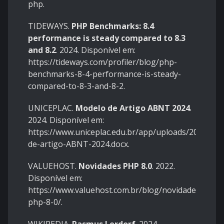
php
.
TIDEWAYS.
PHP Benchmarks: 8.4
performance is steady compared to 8.3
and 8.2
. 2024. Disponível em:
https://tideways.com/profiler/blog/php-
benchmarks-8-4-performance-is-steady-
compared-to-8-3-and-8-2
.
UNICEPLAC.
Modelo de Artigo ABNT 2024
.
2024. Disponível em:
https://www.uniceplac.edu.br/app/uploads/2024/02
de-artigo-ABNT-2024.docx
.
VALUEHOST.
Novidades PHP 8.0
. 2022.
Disponível em:
https://www.valuehost.com.br/blog/novidades-
php-8-0/
.
WIKIPEDIA.
Rasmus Lerdorf
. 2024.