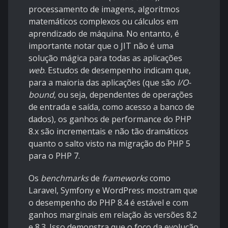
processamento de imagens, algoritmos
matemáticos complexos ou cálculos em
aprendizado de máquina. No entanto, é
importante notar que o JIT não é uma
solução mágica para todas as aplicações
web
. Estudos de desempenho indicam que,
para a maioria das aplicações (que são
I/O-
bound
, ou seja, dependentes de operações
de entrada e saída, como acesso a banco de
dados), os ganhos de performance do PHP
8.x são incrementais e não tão dramáticos
quanto o salto visto na migração do PHP 5
para o PHP 7.
Os
benchmarks
de
frameworks
como
Laravel, Symfony e WordPress mostram que
o desempenho do PHP 8.4 é estável e com
ganhos marginais em relação às versões 8.2
e 8.3. Isso demonstra que o foco da evolução