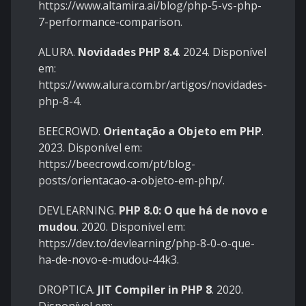
https://www.altamira.ai/blog/php-5-vs-php-
7-performance-comparison
.
ALURA.
Novidades PHP 8.4
. 2024. Disponível
em:
https://www.alura.com.br/artigos/novidades-
php-8-4
.
BEECROWD.
Orientação a Objeto em PHP
.
2023. Disponível em:
https://beecrowd.com/pt/blog-
posts/orientacao-a-objeto-em-php/
.
DEVLEARNING.
PHP 8.0: O que há de novo e
mudou
. 2020. Disponível em:
https://dev.to/devlearning/php-8-0-o-que-
ha-de-novo-e-mudou-44k3
.
DROPTICA.
JIT Compiler in PHP 8
. 2020.
Disponível em: