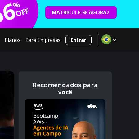
66
%
OFF
MATRICULE-SE AGORA
Planos
Para Empresas
Entrar
Recomendados para
você