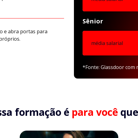
Sênior
o e abra portas para
próprios.
média salarial
*Fonte: Glassdoor com r
ssa formação é
para você
que.