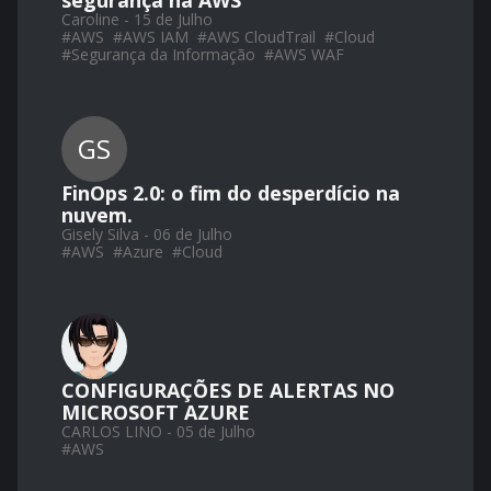
segurança na AWS
Caroline - 15 de Julho
#
AWS
#
AWS IAM
#
AWS CloudTrail
#
Cloud
#
Segurança da Informação
#
AWS WAF
GS
FinOps 2.0: o fim do desperdício na
nuvem.
Gisely Silva - 06 de Julho
#
AWS
#
Azure
#
Cloud
CONFIGURAÇÕES DE ALERTAS NO
MICROSOFT AZURE
CARLOS LINO - 05 de Julho
#
AWS