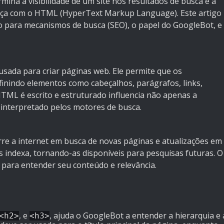
rmina a visibilidade de um site nos resultados de busca é a
meça com o HTML (HyperText Markup Language). Este artigo
 para mecanismos de busca (SEO), o papel do GoogleBot, e
ada para criar páginas web. Ele permite que os
inindo elementos como cabeçalhos, parágrafos, links,
TML é escrito e estruturado influencia não apenas a
 interpretado pelos motores de busca.
re a internet em busca de novas páginas e atualizações em
as indexa, tornando-as disponíveis para pesquisas futuras. O
para entender seu conteúdo e relevância.
, e
, ajuda o GoogleBot a entender a hierarquia e 
<h2>
<h3>