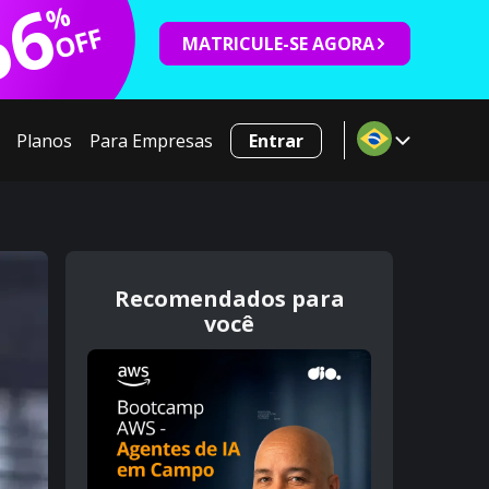
66
%
OFF
MATRICULE-SE AGORA
Planos
Para Empresas
Entrar
Recomendados para
você