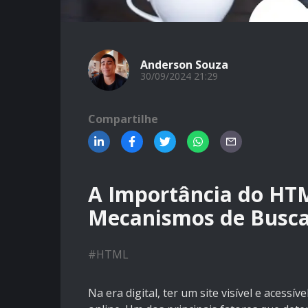
Anderson Souza
30/09/2024 21:29
Compartilhe
A Importância do HT
Mecanismos de Busc
#
HTML
Na era digital, ter um site visível e acessí