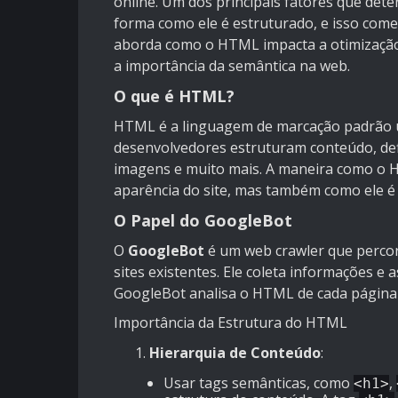
online. Um dos principais fatores que dete
forma como ele é estruturado, e isso co
aborda como o HTML impacta a otimização
a importância da semântica na web.
O que é HTML?
HTML é a linguagem de marcação padrão us
desenvolvedores estruturam conteúdo, def
imagens e muito mais. A maneira como o H
aparência do site, mas também como ele é
O Papel do GoogleBot
O
GoogleBot
é um web crawler que percor
sites existentes. Ele coleta informações e 
GoogleBot analisa o HTML de cada página 
Importância da Estrutura do HTML
Hierarquia de Conteúdo
:
Usar tags semânticas, como
,
<h1>