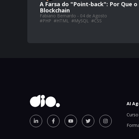
A Farsa do "Point-back": Por Que 
Blockchain
Fabiano Bernardo - 04 de Agosto
#
PHP
#
HTML
#
MySQL
#
CSS
AI Ag
Curso 
Forma