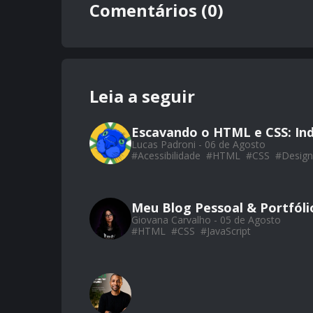
Comentários (0)
Leia a seguir
Escavando o HTML e CSS: Ind
Lucas Padroni - 06 de Agosto
#
Acessibilidade
#
HTML
#
CSS
#
Design
Meu Blog Pessoal & Portfól
Giovana Carvalho - 05 de Agosto
#
HTML
#
CSS
#
JavaScript