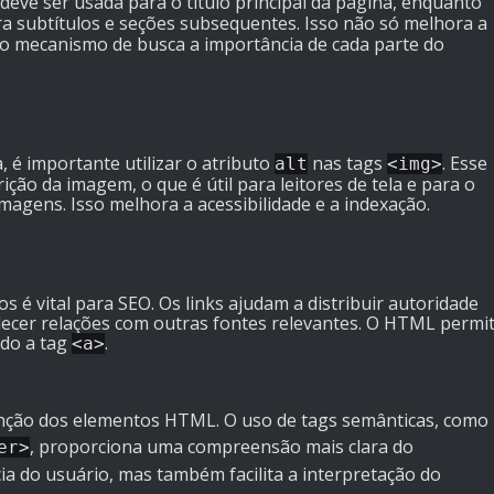
deve ser usada para o título principal da página, enquanto
 subtítulos e seções subsequentes. Isso não só melhora a
ao mecanismo de busca a importância de cada parte do
 é importante utilizar o atributo
nas tags
. Esse
alt
<img>
ição da imagem, o que é útil para leitores de tela e para o
magens. Isso melhora a acessibilidade e a indexação.
os é vital para SEO. Os links ajudam a distribuir autoridade
elecer relações com outras fontes relevantes. O HTML permi
ndo a tag
.
<a>
função dos elementos HTML. O uso de tags semânticas, como
, proporciona uma compreensão mais clara do
er>
ia do usuário, mas também facilita a interpretação do