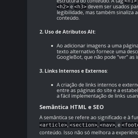
estrutura do conteúdo. A tag
<h1>
e
devem ser usados para
<h2>
<h3>
legibilidade, mas também sinaliza 
conteúdo.
2. Uso de Atributos Alt
:
Ao adicionar imagens a uma página,
texto alternativo fornece uma descr
GoogleBot, que não pode "ver" as i
3. Links Internos e Externos
:
A criação de links internos e extern
entre as páginas do site e a estab
a fácil implementação de links usa
Semântica HTML e SEO
A semântica se refere ao significado e à 
,
,
, e
<article>
<section>
<nav>
<foot
conteúdo. Isso não só melhora a experiênc