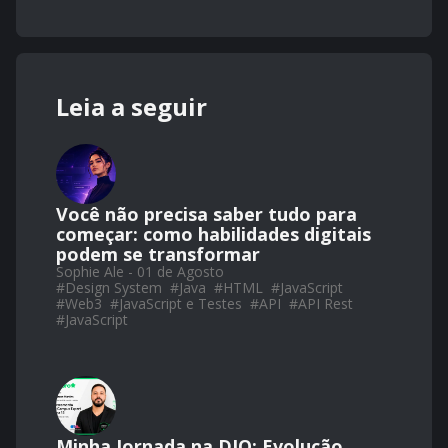
Leia a seguir
Você não precisa saber tudo para
começar: como habilidades digitais
podem se transformar
Sophie Ale - 01 de Agosto
#
Design System
#
Java
#
HTML
#
JavaScript
#
Web3
#
JavaScript e Testes
#
API
#
API Rest
#
JavaScript
Minha Jornada na DIO: Evolução,