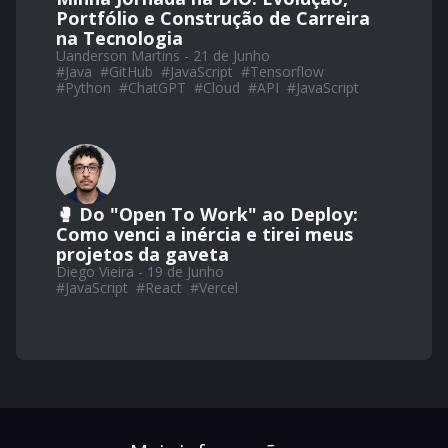
Portfólio e Construção de Carreira
na Tecnologia
Uanderson Martins - 21 de Junho
#
Java
#
GitHub
#
JavaScript
#
Tensorflow
#
Python
#
ChatGPT
#
Cloud
#
API
#
JavaScript
🥊 Do "Open To Work" ao Deploy:
Como venci a inércia e tirei meus
projetos da gaveta
Diego Vieira - 19 de Junho
#
JavaScript
#
React
#
Vercel