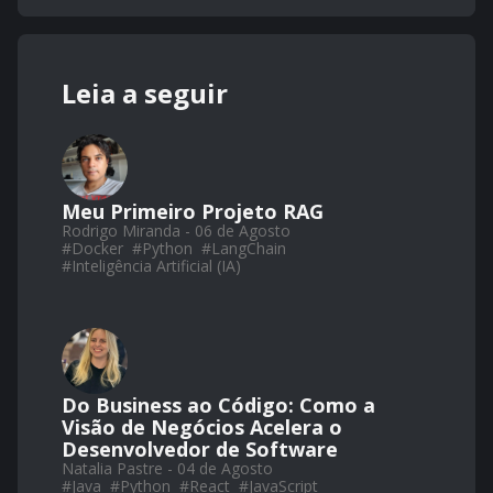
Leia a seguir
Meu Primeiro Projeto RAG
Rodrigo Miranda - 06 de Agosto
#
Docker
#
Python
#
LangChain
#
Inteligência Artificial (IA)
Do Business ao Código: Como a
Visão de Negócios Acelera o
Desenvolvedor de Software
Natalia Pastre - 04 de Agosto
#
Java
#
Python
#
React
#
JavaScript