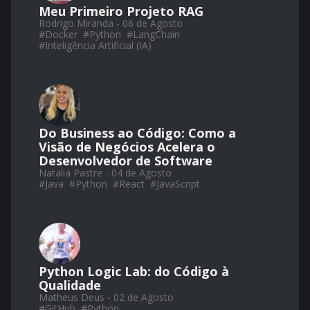
Meu Primeiro Projeto RAG
Rodrigo Miranda - 06 de Agosto
#
Docker
#
Python
#
LangChain
#
Inteligência Artificial (IA)
Do Business ao Código: Como a
Visão de Negócios Acelera o
Desenvolvedor de Software
Natalia Pastre - 04 de Agosto
#
Java
#
Python
#
React
#
JavaScript
Python Logic Lab: do Código à
Qualidade
Matheus Deus - 02 de Agosto
#
GitHub
#
Python